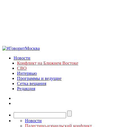
Новости
Конфликт на Ближнем Востоке
СВО
Интервью
Программы и ведущие
Сетка вещания
Редакция
Новости
Палестино-израильский конфликт