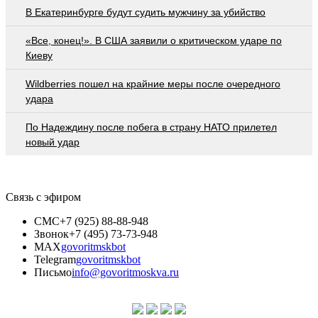
В Екатеринбурге будут судить мужчину за убийство
«Все, конец!». В США заявили о критическом ударе по
Киеву
Wildberries пошел на крайние меры после очередного
удара
По Надеждину после побега в страну НАТО прилетел
новый удар
Связь с эфиром
СМС
+7 (925) 88-88-948
Звонок
+7 (495) 73-73-948
MAX
govoritmskbot
Telegram
govoritmskbot
Письмо
info@govoritmoskva.ru