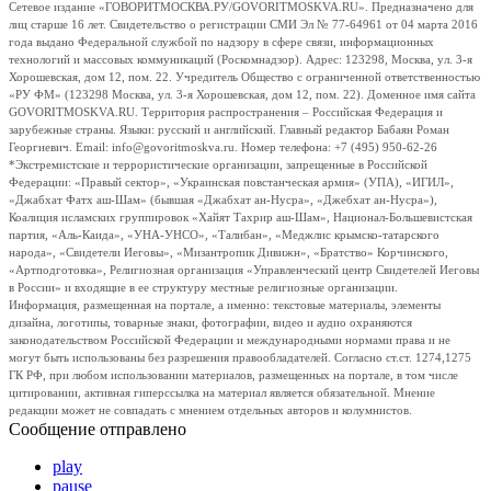
Сетевое издание «ГОВОРИТМОСКВА.РУ/GOVORITMOSKVA.RU». Предназначено для
лиц старше 16 лет. Свидетельство о регистрации СМИ Эл № 77-64961 от 04 марта 2016
года выдано Федеральной службой по надзору в сфере связи, информационных
технологий и массовых коммуникаций (Роскомнадзор). Адрес: 123298, Москва, ул. 3-я
Хорошевская, дом 12, пом. 22. Учредитель Общество с ограниченной ответственностью
«РУ ФМ» (123298 Москва, ул. 3-я Хорошевская, дом 12, пом. 22). Доменное имя сайта
GOVORITMOSKVA.RU. Территория распространения – Российская Федерация и
зарубежные страны. Языки: русский и английский. Главный редактор Бабаян Роман
Георгиевич. Email: info@govoritmoskva.ru. Номер телефона: +7 (495) 950-62-26
*Экстремистские и террористические организации, запрещенные в Российской
Федерации: «Правый сектор», «Украинская повстанческая армия» (УПА), «ИГИЛ»,
«Джабхат Фатх аш-Шам» (бывшая «Джабхат ан-Нусра», «Джебхат ан-Нусра»),
Коалиция исламских группировок «Хайят Тахрир аш-Шам», Национал-Большевистская
партия, «Аль-Каида», «УНА-УНСО», «Талибан», «Меджлис крымско-татарского
народа», «Свидетели Иеговы», «Мизантропик Дивижн», «Братство» Корчинского,
«Артподготовка», Религиозная организация «Управленческий центр Свидетелей Иеговы
в России» и входящие в ее структуру местные религиозные организации.
Информация, размещенная на портале, а именно: текстовые материалы, элементы
дизайна, логотипы, товарные знаки, фотографии, видео и аудио охраняются
законодательством Российской Федерации и международными нормами права и не
могут быть использованы без разрешения правообладателей. Согласно ст.ст. 1274,1275
ГК РФ, при любом использовании материалов, размещенных на портале, в том числе
цитировании, активная гиперссылка на материал является обязательной. Мнение
редакции может не совпадать с мнением отдельных авторов и колумнистов.
Сообщение отправлено
play
pause