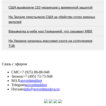
США выдворили 110 украинцев с временной защитой
На Западе пристыдили США за убийство сотен мирных
жителей
Взрывчатка в небе над Германией: что скрывает МВД
На Украине началась массовая охота на сотрудников
ТЦК
Связь с эфиром
СМС
+7 (925) 88-88-948
Звонок
+7 (495) 73-73-948
MAX
govoritmskbot
Telegram
govoritmskbot
Письмо
info@govoritmoskva.ru