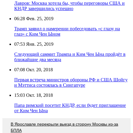
Лавров: Москва хотела бы, чтобы переговоры США и
КНДР завершились успешно
06:28
Фев. 25, 2019
Трамп заявил о намерении побеседовать «с глазу на
глаз» с Ким Чен Ыном
07:53
Янв. 25, 2019
Следующий саммит Трампа и Ким Чен Ына пройдёт в
ближайшие два месяца
07:08
Окт. 20, 2018
Первая встреча министров обороны РФ и США Шойгу
и Мэттиса состоялась в Сингапуре
15:03
Окт. 18, 2018
Папа римский посетит КНДР, если будет приглашение
от Ким Чен Ына
В Ярославле перекрыли выезд в сторону Москвы из-за
БПЛА