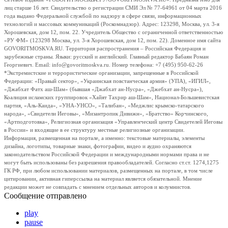
лиц старше 16 лет. Свидетельство о регистрации СМИ Эл № 77-64961 от 04 марта 2016
года выдано Федеральной службой по надзору в сфере связи, информационных
технологий и массовых коммуникаций (Роскомнадзор). Адрес: 123298, Москва, ул. 3-я
Хорошевская, дом 12, пом. 22. Учредитель Общество с ограниченной ответственностью
«РУ ФМ» (123298 Москва, ул. 3-я Хорошевская, дом 12, пом. 22). Доменное имя сайта
GOVORITMOSKVA.RU. Территория распространения – Российская Федерация и
зарубежные страны. Языки: русский и английский. Главный редактор Бабаян Роман
Георгиевич. Email: info@govoritmoskva.ru. Номер телефона: +7 (495) 950-62-26
*Экстремистские и террористические организации, запрещенные в Российской
Федерации: «Правый сектор», «Украинская повстанческая армия» (УПА), «ИГИЛ»,
«Джабхат Фатх аш-Шам» (бывшая «Джабхат ан-Нусра», «Джебхат ан-Нусра»),
Коалиция исламских группировок «Хайят Тахрир аш-Шам», Национал-Большевистская
партия, «Аль-Каида», «УНА-УНСО», «Талибан», «Меджлис крымско-татарского
народа», «Свидетели Иеговы», «Мизантропик Дивижн», «Братство» Корчинского,
«Артподготовка», Религиозная организация «Управленческий центр Свидетелей Иеговы
в России» и входящие в ее структуру местные религиозные организации.
Информация, размещенная на портале, а именно: текстовые материалы, элементы
дизайна, логотипы, товарные знаки, фотографии, видео и аудио охраняются
законодательством Российской Федерации и международными нормами права и не
могут быть использованы без разрешения правообладателей. Согласно ст.ст. 1274,1275
ГК РФ, при любом использовании материалов, размещенных на портале, в том числе
цитировании, активная гиперссылка на материал является обязательной. Мнение
редакции может не совпадать с мнением отдельных авторов и колумнистов.
Сообщение отправлено
play
pause