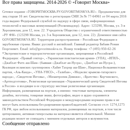
Все права защищены. 2014-2026 © «Говорит Москва»
Сетевое издание «ГОВОРИТМОСКВА.РУ/GOVORITMOSKVA.RU». Предназначено для
лиц старше 16 лет. Свидетельство о регистрации СМИ Эл № 77-64961 от 04 марта 2016
года выдано Федеральной службой по надзору в сфере связи, информационных
технологий и массовых коммуникаций (Роскомнадзор). Адрес: 123298, Москва, ул. 3-я
Хорошевская, дом 12, пом. 22. Учредитель Общество с ограниченной ответственностью
«РУ ФМ» (123298 Москва, ул. 3-я Хорошевская, дом 12, пом. 22). Доменное имя сайта
GOVORITMOSKVA.RU. Территория распространения – Российская Федерация и
зарубежные страны. Языки: русский и английский. Главный редактор Бабаян Роман
Георгиевич. Email: info@govoritmoskva.ru. Номер телефона: +7 (495) 950-62-26
*Экстремистские и террористические организации, запрещенные в Российской
Федерации: «Правый сектор», «Украинская повстанческая армия» (УПА), «ИГИЛ»,
«Джабхат Фатх аш-Шам» (бывшая «Джабхат ан-Нусра», «Джебхат ан-Нусра»),
Коалиция исламских группировок «Хайят Тахрир аш-Шам», Национал-Большевистская
партия, «Аль-Каида», «УНА-УНСО», «Талибан», «Меджлис крымско-татарского
народа», «Свидетели Иеговы», «Мизантропик Дивижн», «Братство» Корчинского,
«Артподготовка», Религиозная организация «Управленческий центр Свидетелей Иеговы
в России» и входящие в ее структуру местные религиозные организации.
Информация, размещенная на портале, а именно: текстовые материалы, элементы
дизайна, логотипы, товарные знаки, фотографии, видео и аудио охраняются
законодательством Российской Федерации и международными нормами права и не
могут быть использованы без разрешения правообладателей. Согласно ст.ст. 1274,1275
ГК РФ, при любом использовании материалов, размещенных на портале, в том числе
цитировании, активная гиперссылка на материал является обязательной. Мнение
редакции может не совпадать с мнением отдельных авторов и колумнистов.
Сообщение отправлено