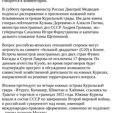
говорится в комментарии.
В субботу премьер-министр России Дмитрий Медведев
подписал распоряжение о присвоении названий пяти
безымянным островам Курильской гряды. Им дали имена
генерал-лейтенантов Кузьмы Деревянко и Алексея Гнечко,
министра иностранных дел СССР Андрея Громыко, экс-
губернатора Сахалина Игоря Фархутдинова и капитана
дальнего плавания Анны Щетининой.
Вопрос российско-японских отношений стороны могут
затронуть на саммите «большой двадцатки» (G20) в Бонне.
Встреча министров иностранных дел двух стран Фумио
Кисиды и Сергея Лаврова не исключена 17 февраля. По
данным агентства Kyodo, во время переговоров будет
подтверждён прогресс в обсуждении возможности
совместной хозяйственной деятельности на южных Курилах,
направленной на решение территориального вопроса.
Япония претендует на четыре южных острова Курильской
гряды - Итуруп, Кунашир, Шикотан и Хабомаи, ссылаясь на
Трактат о торговле и границах 1855 года. Южные Курилы
вошли в состав СССР по завершении Второй мировой войны,
и российский суверенитет над ними, имеющий
международно-правовое оформление, сомнению не подлежит
– такова позиция Москвы.