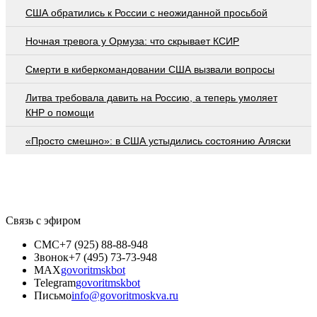
США обратились к России с неожиданной просьбой
Ночная тревога у Ормуза: что скрывает КСИР
Смерти в киберкомандовании США вызвали вопросы
Литва требовала давить на Россию, а теперь умоляет
КНР о помощи
«Просто смешно»: в США устыдились состоянию Аляски
Связь с эфиром
СМС
+7 (925) 88-88-948
Звонок
+7 (495) 73-73-948
MAX
govoritmskbot
Telegram
govoritmskbot
Письмо
info@govoritmoskva.ru