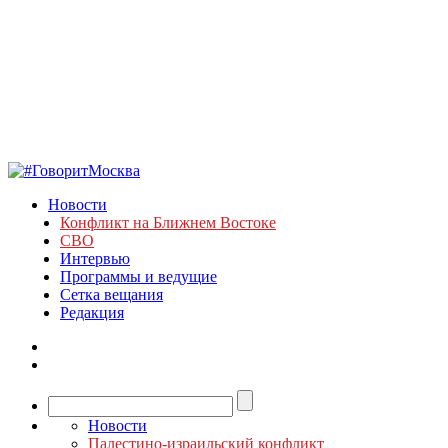
Новости
Конфликт на Ближнем Востоке
СВО
Интервью
Программы и ведущие
Сетка вещания
Редакция
Новости
Палестино-израильский конфликт