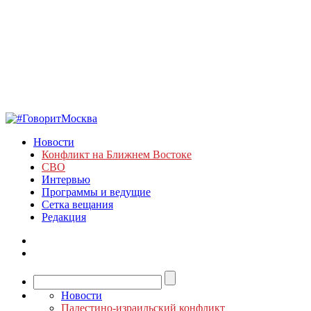
Новости
Конфликт на Ближнем Востоке
СВО
Интервью
Программы и ведущие
Сетка вещания
Редакция
Новости
Палестино-израильский конфликт