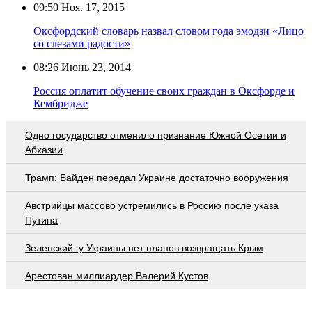
09:50
Ноя. 17, 2015
Оксфордский словарь назвал словом года эмодзи «Лицо
со слезами радости»
08:26
Июнь 23, 2014
Россия оплатит обучение своих граждан в Оксфорде и
Кембридже
Одно государство отменило признание Южной Осетии и
Абхазии
Трамп: Байден передал Украине достаточно вооружения
Австрийцы массово устремились в Россию после указа
Путина
Зеленский: у Украины нет планов возвращать Крым
Арестован миллиардер Валерий Кустов