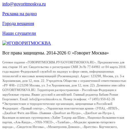
info@govoritmoskva.ru
Реклама на радио
Города вещания
Наши слушатели
Все права защищены. 2014-2026 © «Говорит Москва»
Сетевое издание «ГОВОРИТМОСКВА.РУ/GOVORITMOSKVA.RU». Предназначено для
лиц старше 16 лет. Свидетельство о регистрации СМИ Эл № 77-64961 от 04 марта 2016
года выдано Федеральной службой по надзору в сфере связи, информационных
технологий и массовых коммуникаций (Роскомнадзор). Адрес: 123298, Москва, ул. 3-я
Хорошевская, дом 12, пом. 22. Учредитель Общество с ограниченной ответственностью
«РУ ФМ» (123298 Москва, ул. 3-я Хорошевская, дом 12, пом. 22). Доменное имя сайта
GOVORITMOSKVA.RU. Территория распространения – Российская Федерация и
зарубежные страны. Языки: русский и английский. Главный редактор Бабаян Роман
Георгиевич. Email: info@govoritmoskva.ru. Номер телефона: +7 (495) 950-62-26
*Экстремистские и террористические организации, запрещенные в Российской
Федерации: «Правый сектор», «Украинская повстанческая армия» (УПА), «ИГИЛ»,
«Джабхат Фатх аш-Шам» (бывшая «Джабхат ан-Нусра», «Джебхат ан-Нусра»),
Коалиция исламских группировок «Хайят Тахрир аш-Шам», Национал-Большевистская
партия, «Аль-Каида», «УНА-УНСО», «Талибан», «Меджлис крымско-татарского
народа», «Свидетели Иеговы», «Мизантропик Дивижн», «Братство» Корчинского,