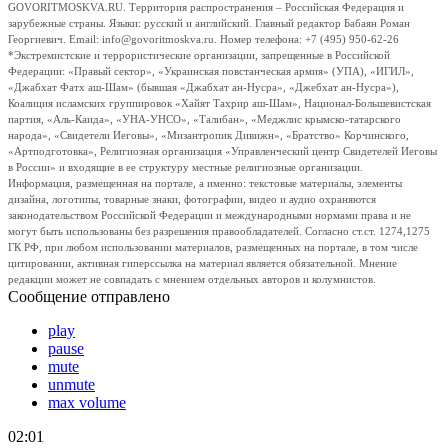
GOVORITMOSKVA.RU. Территория распространения – Российская Федерация и
зарубежные страны. Языки: русский и английский. Главный редактор Бабаян Роман
Георгиевич. Email: info@govoritmoskva.ru. Номер телефона: +7 (495) 950-62-26
*Экстремистские и террористические организации, запрещенные в Российской
Федерации: «Правый сектор», «Украинская повстанческая армия» (УПА), «ИГИЛ»,
«Джабхат Фатх аш-Шам» (бывшая «Джабхат ан-Нусра», «Джебхат ан-Нусра»),
Коалиция исламских группировок «Хайят Тахрир аш-Шам», Национал-Большевистская
партия, «Аль-Каида», «УНА-УНСО», «Талибан», «Меджлис крымско-татарского
народа», «Свидетели Иеговы», «Мизантропик Дивижн», «Братство» Корчинского,
«Артподготовка», Религиозная организация «Управленческий центр Свидетелей Иеговы
в России» и входящие в ее структуру местные религиозные организации.
Информация, размещенная на портале, а именно: текстовые материалы, элементы
дизайна, логотипы, товарные знаки, фотографии, видео и аудио охраняются
законодательством Российской Федерации и международными нормами права и не
могут быть использованы без разрешения правообладателей. Согласно ст.ст. 1274,1275
ГК РФ, при любом использовании материалов, размещенных на портале, в том числе
цитировании, активная гиперссылка на материал является обязательной. Мнение
редакции может не совпадать с мнением отдельных авторов и колумнистов.
Сообщение отправлено
play
pause
mute
unmute
max volume
02:01