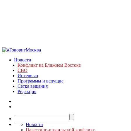
Новости
Конфликт на Ближнем Востоке
СВО
Интервью
Программы и ведущие
Сетка вещания
Редакция
Новости
Палестино-израильский конфликт