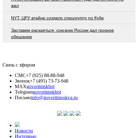
жал
NYT: ЦРУ втайне создало спецгруппу по Кубе
Заставим раскаяться: союзник России дал грозное
обещание
Связь с эфиром
СМС
+7 (925) 88-88-948
Звонок
+7 (495) 73-73-948
MAX
govoritmskbot
Telegram
govoritmskbot
Письмо
info@govoritmoskva.ru
Новости
Интервью