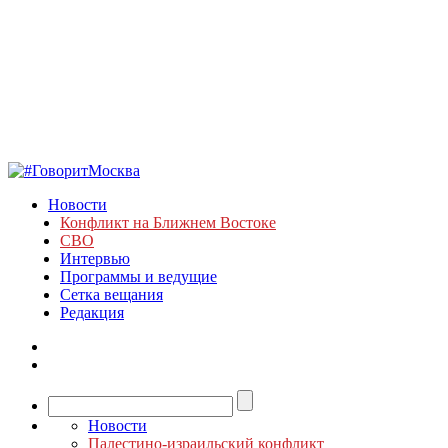
Новости
Конфликт на Ближнем Востоке
СВО
Интервью
Программы и ведущие
Сетка вещания
Редакция
Новости
Палестино-израильский конфликт