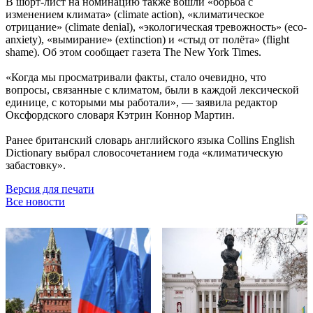
В шорт-лист на номинацию также вошли «борьба с
изменением климата» (climate action), «климатическое
отрицание» (climate denial), «экологическая тревожность» (eco-
anxiety), «вымирание» (extinction) и «стыд от полёта» (flight
shame). Об этом сообщает газета The New York Times.
«Когда мы просматривали факты, стало очевидно, что
вопросы, связанные с климатом, были в каждой лексической
единице, с которыми мы работали», — заявила редактор
Оксфордского словаря Кэтрин Коннор Мартин.
Ранее британский словарь английского языка Collins English
Dictionary выбрал словосочетанием года «климатическую
забастовку».
Версия для печати
Все новости