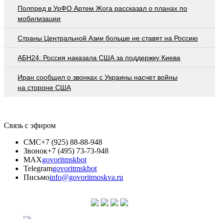
Полпред в УрФО Артем Жога рассказал о планах по
мобилизации
Страны Центральной Азии больше не ставят на Россию
АБН24: Россия наказала США за поддержку Киева
Иран сообщил о звонках с Украины насчет войны
на стороне США
Связь с эфиром
СМС
+7 (925) 88-88-948
Звонок
+7 (495) 73-73-948
MAX
govoritmskbot
Telegram
govoritmskbot
Письмо
info@govoritmoskva.ru