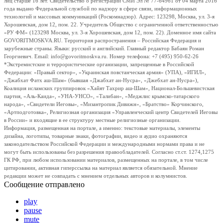
лиц старше 16 лет. Свидетельство о регистрации СМИ Эл № 77-64961 от 04 марта 2016
года выдано Федеральной службой по надзору в сфере связи, информационных
технологий и массовых коммуникаций (Роскомнадзор). Адрес: 123298, Москва, ул. 3-я
Хорошевская, дом 12, пом. 22. Учредитель Общество с ограниченной ответственностью
«РУ ФМ» (123298 Москва, ул. 3-я Хорошевская, дом 12, пом. 22). Доменное имя сайта
GOVORITMOSKVA.RU. Территория распространения – Российская Федерация и
зарубежные страны. Языки: русский и английский. Главный редактор Бабаян Роман
Георгиевич. Email: info@govoritmoskva.ru. Номер телефона: +7 (495) 950-62-26
*Экстремистские и террористические организации, запрещенные в Российской
Федерации: «Правый сектор», «Украинская повстанческая армия» (УПА), «ИГИЛ»,
«Джабхат Фатх аш-Шам» (бывшая «Джабхат ан-Нусра», «Джебхат ан-Нусра»),
Коалиция исламских группировок «Хайят Тахрир аш-Шам», Национал-Большевистская
партия, «Аль-Каида», «УНА-УНСО», «Талибан», «Меджлис крымско-татарского
народа», «Свидетели Иеговы», «Мизантропик Дивижн», «Братство» Корчинского,
«Артподготовка», Религиозная организация «Управленческий центр Свидетелей Иеговы
в России» и входящие в ее структуру местные религиозные организации.
Информация, размещенная на портале, а именно: текстовые материалы, элементы
дизайна, логотипы, товарные знаки, фотографии, видео и аудио охраняются
законодательством Российской Федерации и международными нормами права и не
могут быть использованы без разрешения правообладателей. Согласно ст.ст. 1274,1275
ГК РФ, при любом использовании материалов, размещенных на портале, в том числе
цитировании, активная гиперссылка на материал является обязательной. Мнение
редакции может не совпадать с мнением отдельных авторов и колумнистов.
Сообщение отправлено
play
pause
mute