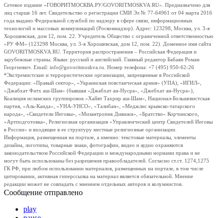
Сетевое издание «ГОВОРИТМОСКВА.РУ/GOVORITMOSKVA.RU». Предназначено для
лиц старше 16 лет. Свидетельство о регистрации СМИ Эл № 77-64961 от 04 марта 2016
года выдано Федеральной службой по надзору в сфере связи, информационных
технологий и массовых коммуникаций (Роскомнадзор). Адрес: 123298, Москва, ул. 3-я
Хорошевская, дом 12, пом. 22. Учредитель Общество с ограниченной ответственностью
«РУ ФМ» (123298 Москва, ул. 3-я Хорошевская, дом 12, пом. 22). Доменное имя сайта
GOVORITMOSKVA.RU. Территория распространения – Российская Федерация и
зарубежные страны. Языки: русский и английский. Главный редактор Бабаян Роман
Георгиевич. Email: info@govoritmoskva.ru. Номер телефона: +7 (495) 950-62-26
*Экстремистские и террористические организации, запрещенные в Российской
Федерации: «Правый сектор», «Украинская повстанческая армия» (УПА), «ИГИЛ»,
«Джабхат Фатх аш-Шам» (бывшая «Джабхат ан-Нусра», «Джебхат ан-Нусра»),
Коалиция исламских группировок «Хайят Тахрир аш-Шам», Национал-Большевистская
партия, «Аль-Каида», «УНА-УНСО», «Талибан», «Меджлис крымско-татарского
народа», «Свидетели Иеговы», «Мизантропик Дивижн», «Братство» Корчинского,
«Артподготовка», Религиозная организация «Управленческий центр Свидетелей Иеговы
в России» и входящие в ее структуру местные религиозные организации.
Информация, размещенная на портале, а именно: текстовые материалы, элементы
дизайна, логотипы, товарные знаки, фотографии, видео и аудио охраняются
законодательством Российской Федерации и международными нормами права и не
могут быть использованы без разрешения правообладателей. Согласно ст.ст. 1274,1275
ГК РФ, при любом использовании материалов, размещенных на портале, в том числе
цитировании, активная гиперссылка на материал является обязательной. Мнение
редакции может не совпадать с мнением отдельных авторов и колумнистов.
Сообщение отправлено
play
pause