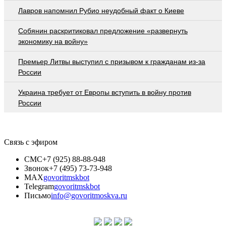
Лавров напомнил Рубио неудобный факт о Киеве
Собянин раскритиковал предложение «развернуть
экономику на войну»
Премьер Литвы выступил с призывом к гражданам из-за
России
Украина требует от Европы вступить в войну против
России
Связь с эфиром
СМС
+7 (925) 88-88-948
Звонок
+7 (495) 73-73-948
MAX
govoritmskbot
Telegram
govoritmskbot
Письмо
info@govoritmoskva.ru