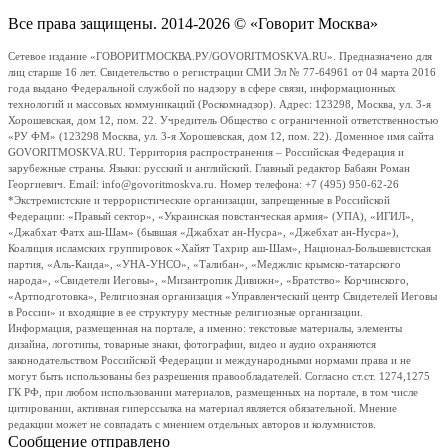
Все права защищены. 2014-2026 © «Говорит Москва»
Сетевое издание «ГОВОРИТМОСКВА.РУ/GOVORITMOSKVA.RU». Предназначено для
лиц старше 16 лет. Свидетельство о регистрации СМИ Эл № 77-64961 от 04 марта 2016
года выдано Федеральной службой по надзору в сфере связи, информационных
технологий и массовых коммуникаций (Роскомнадзор). Адрес: 123298, Москва, ул. 3-я
Хорошевская, дом 12, пом. 22. Учредитель Общество с ограниченной ответственностью
«РУ ФМ» (123298 Москва, ул. 3-я Хорошевская, дом 12, пом. 22). Доменное имя сайта
GOVORITMOSKVA.RU. Территория распространения – Российская Федерация и
зарубежные страны. Языки: русский и английский. Главный редактор Бабаян Роман
Георгиевич. Email: info@govoritmoskva.ru. Номер телефона: +7 (495) 950-62-26
*Экстремистские и террористические организации, запрещенные в Российской
Федерации: «Правый сектор», «Украинская повстанческая армия» (УПА), «ИГИЛ»,
«Джабхат Фатх аш-Шам» (бывшая «Джабхат ан-Нусра», «Джебхат ан-Нусра»),
Коалиция исламских группировок «Хайят Тахрир аш-Шам», Национал-Большевистская
партия, «Аль-Каида», «УНА-УНСО», «Талибан», «Меджлис крымско-татарского
народа», «Свидетели Иеговы», «Мизантропик Дивижн», «Братство» Корчинского,
«Артподготовка», Религиозная организация «Управленческий центр Свидетелей Иеговы
в России» и входящие в ее структуру местные религиозные организации.
Информация, размещенная на портале, а именно: текстовые материалы, элементы
дизайна, логотипы, товарные знаки, фотографии, видео и аудио охраняются
законодательством Российской Федерации и международными нормами права и не
могут быть использованы без разрешения правообладателей. Согласно ст.ст. 1274,1275
ГК РФ, при любом использовании материалов, размещенных на портале, в том числе
цитировании, активная гиперссылка на материал является обязательной. Мнение
редакции может не совпадать с мнением отдельных авторов и колумнистов.
Сообщение отправлено