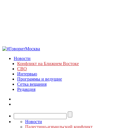
Новости
Конфликт на Ближнем Востоке
СВО
Интервью
Программы и ведущие
Сетка вещания
Редакция
Новости
Палестино-израильский конфликт