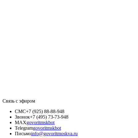
Связь с эфиром
СМС
+7 (925) 88-88-948
Звонок
+7 (495) 73-73-948
MAX
govoritmskbot
Telegram
govoritmskbot
Письмо
info@govoritmoskva.ru