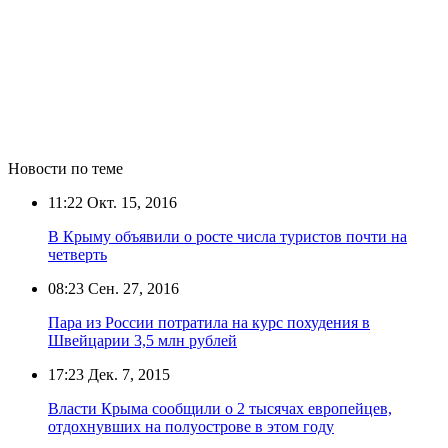
Новости по теме
11:22
Окт. 15, 2016
В Крыму объявили о росте числа туристов почти на
четверть
08:23
Сен. 27, 2016
Пара из России потратила на курс похудения в
Швейцарии 3,5 млн рублей
17:23
Дек. 7, 2015
Власти Крыма сообщили о 2 тысячах европейцев,
отдохнувших на полуострове в этом году