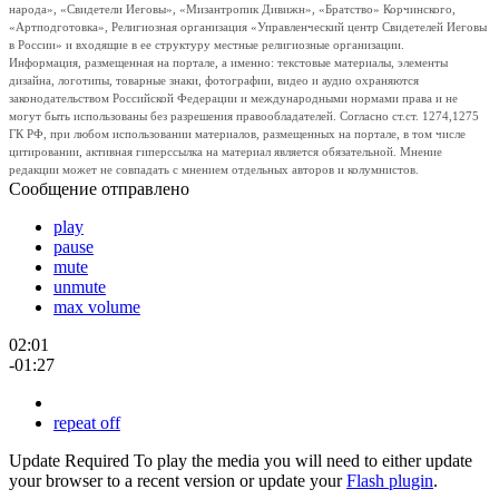
народа», «Свидетели Иеговы», «Мизантропик Дивижн», «Братство» Корчинского,
«Артподготовка», Религиозная организация «Управленческий центр Свидетелей Иеговы
в России» и входящие в ее структуру местные религиозные организации.
Информация, размещенная на портале, а именно: текстовые материалы, элементы
дизайна, логотипы, товарные знаки, фотографии, видео и аудио охраняются
законодательством Российской Федерации и международными нормами права и не
могут быть использованы без разрешения правообладателей. Согласно ст.ст. 1274,1275
ГК РФ, при любом использовании материалов, размещенных на портале, в том числе
цитировании, активная гиперссылка на материал является обязательной. Мнение
редакции может не совпадать с мнением отдельных авторов и колумнистов.
Сообщение отправлено
play
pause
mute
unmute
max volume
02:01
-01:27
repeat off
Update Required
To play the media you will need to either update
your browser to a recent version or update your
Flash plugin
.