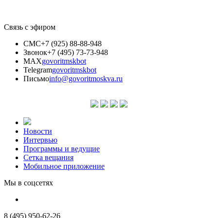
Связь с эфиром
СМС
+7 (925) 88-88-948
Звонок
+7 (495) 73-73-948
MAX
govoritmskbot
Telegram
govoritmskbot
Письмо
info@govoritmoskva.ru
Новости
Интервью
Программы и ведущие
Сетка вещания
Мобильное приложение
Мы в соцсетях
8 (495) 950-62-26