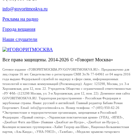
info@govoritmoskva.ru
Реклама на радио
Города вещания
Наши слушатели
Все права защищены. 2014-2026 © «Говорит Москва»
Сетевое издание «ГОВОРИТМОСКВА.РУ/GOVORITMOSKVA.RU». Предназначено для
лиц старше 16 лет. Свидетельство о регистрации СМИ Эл № 77-64961 от 04 марта 2016
года выдано Федеральной службой по надзору в сфере связи, информационных
технологий и массовых коммуникаций (Роскомнадзор). Адрес: 123298, Москва, ул. 3-я
Хорошевская, дом 12, пом. 22. Учредитель Общество с ограниченной ответственностью
«РУ ФМ» (123298 Москва, ул. 3-я Хорошевская, дом 12, пом. 22). Доменное имя сайта
GOVORITMOSKVA.RU. Территория распространения – Российская Федерация и
зарубежные страны. Языки: русский и английский. Главный редактор Бабаян Роман
Георгиевич. Email: info@govoritmoskva.ru. Номер телефона: +7 (495) 950-62-26
*Экстремистские и террористические организации, запрещенные в Российской
Федерации: «Правый сектор», «Украинская повстанческая армия» (УПА), «ИГИЛ»,
«Джабхат Фатх аш-Шам» (бывшая «Джабхат ан-Нусра», «Джебхат ан-Нусра»),
Коалиция исламских группировок «Хайят Тахрир аш-Шам», Национал-Большевистская
партия, «Аль-Каида», «УНА-УНСО», «Талибан», «Меджлис крымско-татарского