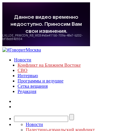
Новости
Конфликт на Ближнем Востоке
СВО
Интервью
Программы и ведущие
Сетка вещания
Редакция
Новости
Палестино-израильский конфликт