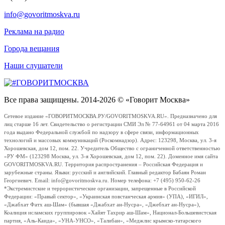
info@govoritmoskva.ru
Реклама на радио
Города вещания
Наши слушатели
Все права защищены. 2014-2026 © «Говорит Москва»
Сетевое издание «ГОВОРИТМОСКВА.РУ/GOVORITMOSKVA.RU». Предназначено для
лиц старше 16 лет. Свидетельство о регистрации СМИ Эл № 77-64961 от 04 марта 2016
года выдано Федеральной службой по надзору в сфере связи, информационных
технологий и массовых коммуникаций (Роскомнадзор). Адрес: 123298, Москва, ул. 3-я
Хорошевская, дом 12, пом. 22. Учредитель Общество с ограниченной ответственностью
«РУ ФМ» (123298 Москва, ул. 3-я Хорошевская, дом 12, пом. 22). Доменное имя сайта
GOVORITMOSKVA.RU. Территория распространения – Российская Федерация и
зарубежные страны. Языки: русский и английский. Главный редактор Бабаян Роман
Георгиевич. Email: info@govoritmoskva.ru. Номер телефона: +7 (495) 950-62-26
*Экстремистские и террористические организации, запрещенные в Российской
Федерации: «Правый сектор», «Украинская повстанческая армия» (УПА), «ИГИЛ»,
«Джабхат Фатх аш-Шам» (бывшая «Джабхат ан-Нусра», «Джебхат ан-Нусра»),
Коалиция исламских группировок «Хайят Тахрир аш-Шам», Национал-Большевистская
партия, «Аль-Каида», «УНА-УНСО», «Талибан», «Меджлис крымско-татарского