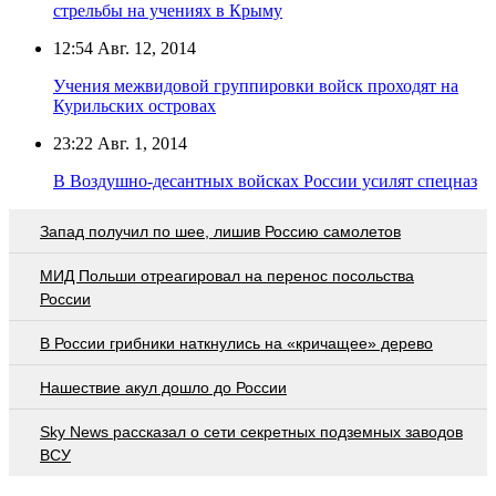
стрельбы на учениях в Крыму
12:54
Авг. 12, 2014
Учения межвидовой группировки войск проходят на
Курильских островах
23:22
Авг. 1, 2014
В Воздушно-десантных войсках России усилят спецназ
Запад получил по шее, лишив Россию самолетов
МИД Польши отреагировал на перенос посольства
России
В России грибники наткнулись на «кричащее» дерево
Нашествие акул дошло до России
Sky News рассказал о сети секретных подземных заводов
ВСУ