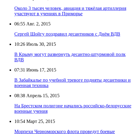
Около 3 тысяч человек, авиация и тяжёлая артиллерия
участвуют в учениях в Приморье
06:55
Авг. 2, 2015
Сергей Шойгу поздравил десантников с Днём ВДВ
10:26
Июль 30, 2015
В Крыму могут развернуть десантно-штурмовой полк
ВДВ
07:31
Июнь 17, 2015
В Забайкалье по учебной тревоге подняты десантники и
военная техника
08:38
Апрель 15, 2015
На Брестском полигоне начались российско-белорусские
военные учения
10:54
Март 25, 2015
Морпехи Черноморского флота проведут боевые