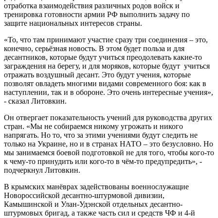
отработка взаимодействия различных родов войск и
тренировка готовности армии РФ выполнить задачу по
защите национальных интересов страны.
«То, что там принимают участие сразу три соединения – это,
конечно, серьёзная новость. В этом будет польза и для
десантников, которые будут учиться преодолевать какие-то
заграждения на берегу, и для моряков, которые будут учиться
отражать воздушный десант. Это будут учения, которые
позволят овладеть многими видами современного боя: как в
наступлении, так и в обороне. Это очень интересные учения»,
- сказал Литовкин.
Он отвергает показательность учений для руководства других
стран. «Мы не собираемся никому угрожать и никого
напрягать. Но то, что за этими учениями будут следить не
только на Украине, но и в странах НАТО – это безусловно. Но
мы занимаемся боевой подготовкой не для того, чтобы кого-то
к чему-то принудить или кого-то в чём-то предупредить», -
подчеркнул Литовкин.
В крымских манёврах задействованы военнослужащие
Новороссийской десантно-штурмовой дивизии,
Камышинской и Улан-Удэнской отдельных десантно-
штурмовых бригад, а также часть сил и средств ЧФ и 4-й