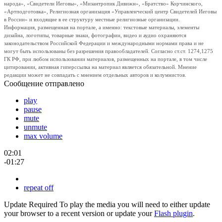
народа», «Свидетели Иеговы», «Мизантропик Дивижн», «Братство» Корчинского,
«Артподготовка», Религиозная организация «Управленческий центр Свидетелей Иеговы
в России» и входящие в ее структуру местные религиозные организации.
Информация, размещенная на портале, а именно: текстовые материалы, элементы
дизайна, логотипы, товарные знаки, фотографии, видео и аудио охраняются
законодательством Российской Федерации и международными нормами права и не
могут быть использованы без разрешения правообладателей. Согласно ст.ст. 1274,1275
ГК РФ, при любом использовании материалов, размещенных на портале, в том числе
цитировании, активная гиперссылка на материал является обязательной. Мнение
редакции может не совпадать с мнением отдельных авторов и колумнистов.
Сообщение отправлено
play
pause
mute
unmute
max volume
02:01
-01:27
repeat off
Update Required
To play the media you will need to either update
your browser to a recent version or update your
Flash plugin
.