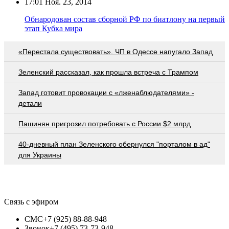
17:01
Ноя. 23, 2014
Обнародован состав сборной РФ по биатлону на первый
этап Кубка мира
«Перестала существовать». ЧП в Одессе напугало Запад
Зеленский рассказал, как прошла встреча с Трампом
Запад готовит провокации с «лженаблюдателями» -
детали
Пашинян пригрозил потребовать c России $2 млрд
40-дневный план Зеленского обернулся "порталом в ад"
для Украины
Связь с эфиром
СМС
+7 (925) 88-88-948
Звонок
+7 (495) 73-73-948