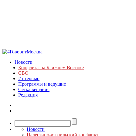
Новости
Конфликт на Ближнем Востоке
СВО
Интервью
Программы и ведущие
Сетка вещания
Редакция
Новости
Палестино-израильский конфликт