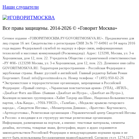
Наши слушатели
Все права защищены. 2014-2026 © «Говорит Москва»
Сетевое издание «ГОВОРИТМОСКВА.РУ/GOVORITMOSKVA.RU». Предназначено для
лиц старше 16 лет. Свидетельство о регистрации СМИ Эл № 77-64961 от 04 марта 2016
года выдано Федеральной службой по надзору в сфере связи, информационных
технологий и массовых коммуникаций (Роскомнадзор). Адрес: 123298, Москва, ул. 3-я
Хорошевская, дом 12, пом. 22. Учредитель Общество с ограниченной ответственностью
«РУ ФМ» (123298 Москва, ул. 3-я Хорошевская, дом 12, пом. 22). Доменное имя сайта
GOVORITMOSKVA.RU. Территория распространения – Российская Федерация и
зарубежные страны. Языки: русский и английский. Главный редактор Бабаян Роман
Георгиевич. Email: info@govoritmoskva.ru. Номер телефона: +7 (495) 950-62-26
*Экстремистские и террористические организации, запрещенные в Российской
Федерации: «Правый сектор», «Украинская повстанческая армия» (УПА), «ИГИЛ»,
«Джабхат Фатх аш-Шам» (бывшая «Джабхат ан-Нусра», «Джебхат ан-Нусра»),
Коалиция исламских группировок «Хайят Тахрир аш-Шам», Национал-Большевистская
партия, «Аль-Каида», «УНА-УНСО», «Талибан», «Меджлис крымско-татарского
народа», «Свидетели Иеговы», «Мизантропик Дивижн», «Братство» Корчинского,
«Артподготовка», Религиозная организация «Управленческий центр Свидетелей Иеговы
в России» и входящие в ее структуру местные религиозные организации.
Информация, размещенная на портале, а именно: текстовые материалы, элементы
дизайна, логотипы, товарные знаки, фотографии, видео и аудио охраняются
законодательством Российской Федерации и международными нормами права и не
могут быть использованы без разрешения правообладателей. Согласно ст.ст. 1274,1275