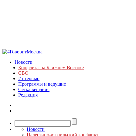
Новости
Конфликт на Ближнем Востоке
СВО
Интервью
Программы и ведущие
Сетка вещания
Редакция
Новости
Палестино-израильский конфликт