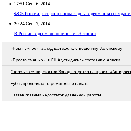
17:51
Сен. 6, 2014
ФСБ России распространила кадры задержания граждани
20:24
Сен. 5, 2014
В России задержали шпиона из Эстонии
«Нам нужнее». Запад дал жесткую пощечину Зеленскому
«Просто смешно»: в США устыдились состоянию Аляски
Стало известно, сколько Запад потратил на проект «Антиросс
Рубль продолжает стремительно падать
Назван главный недостаток удалённой работы