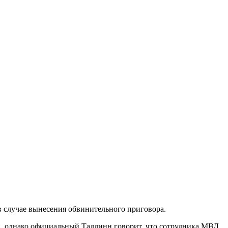
 случае вынесения обвинительного приговора.
ти, однако официальный Таллинн говорит, что сотрудника МВД