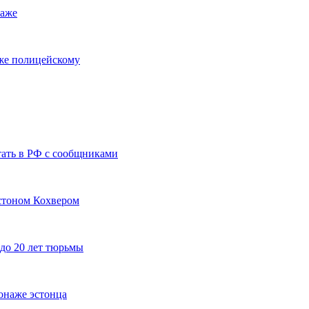
наже
аже полицейскому
ать в РФ с сообщниками
стоном Кохвером
до 20 лет тюрьмы
онаже эстонца