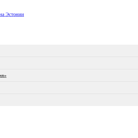
на Эстонии
ия»