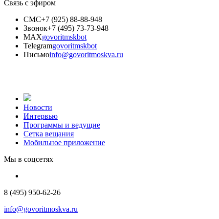
Связь с эфиром
СМС
+7 (925) 88-88-948
Звонок
+7 (495) 73-73-948
MAX
govoritmskbot
Telegram
govoritmskbot
Письмо
info@govoritmoskva.ru
Новости
Интервью
Программы и ведущие
Сетка вещания
Мобильное приложение
Мы в соцсетях
8 (495) 950-62-26
info@govoritmoskva.ru