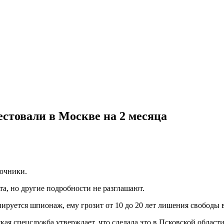
естовали в Москве на 2 месяца
точники.
а, но другие подробности не разглашают.
уется шпионаж, ему грозит от 10 до 20 лет лишения свободы в
ая спецслужба утверждает, что сделала это в Псковской облас