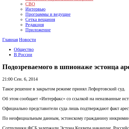
СВО
Интервью
Программы и ведущие
Сетка вещания
Редакция
Приложение
Главная
Новости
Общество
В России
Подозреваемого в шпионаже эстонца ар
21:00
Сен. 6, 2014
Такое решение в закрытом режиме принял Лефортовский суд.
Об этом сообщает «Интерфакс» со ссылкой на неназванные ис
Официально представители суда лишь подтверждают факт арест
По неофициальным данным, эстонскому гражданину инкриминир
Сотрудники ФСБ задержали Эстона Кохвера накануне. Российск