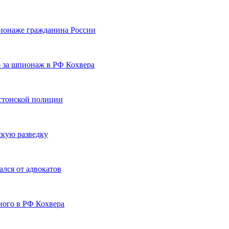
ионаже гражданина России
о за шпионаж в РФ Кохвера
эстонской полиции
скую разведку
лся от адвокатов
ного в РФ Кохвера