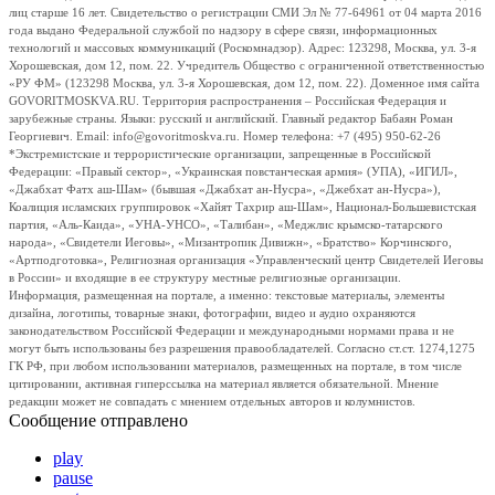
лиц старше 16 лет. Свидетельство о регистрации СМИ Эл № 77-64961 от 04 марта 2016
года выдано Федеральной службой по надзору в сфере связи, информационных
технологий и массовых коммуникаций (Роскомнадзор). Адрес: 123298, Москва, ул. 3-я
Хорошевская, дом 12, пом. 22. Учредитель Общество с ограниченной ответственностью
«РУ ФМ» (123298 Москва, ул. 3-я Хорошевская, дом 12, пом. 22). Доменное имя сайта
GOVORITMOSKVA.RU. Территория распространения – Российская Федерация и
зарубежные страны. Языки: русский и английский. Главный редактор Бабаян Роман
Георгиевич. Email: info@govoritmoskva.ru. Номер телефона: +7 (495) 950-62-26
*Экстремистские и террористические организации, запрещенные в Российской
Федерации: «Правый сектор», «Украинская повстанческая армия» (УПА), «ИГИЛ»,
«Джабхат Фатх аш-Шам» (бывшая «Джабхат ан-Нусра», «Джебхат ан-Нусра»),
Коалиция исламских группировок «Хайят Тахрир аш-Шам», Национал-Большевистская
партия, «Аль-Каида», «УНА-УНСО», «Талибан», «Меджлис крымско-татарского
народа», «Свидетели Иеговы», «Мизантропик Дивижн», «Братство» Корчинского,
«Артподготовка», Религиозная организация «Управленческий центр Свидетелей Иеговы
в России» и входящие в ее структуру местные религиозные организации.
Информация, размещенная на портале, а именно: текстовые материалы, элементы
дизайна, логотипы, товарные знаки, фотографии, видео и аудио охраняются
законодательством Российской Федерации и международными нормами права и не
могут быть использованы без разрешения правообладателей. Согласно ст.ст. 1274,1275
ГК РФ, при любом использовании материалов, размещенных на портале, в том числе
цитировании, активная гиперссылка на материал является обязательной. Мнение
редакции может не совпадать с мнением отдельных авторов и колумнистов.
Сообщение отправлено
play
pause