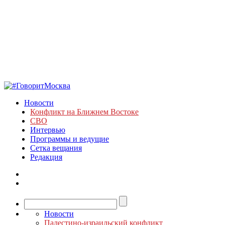
Новости
Конфликт на Ближнем Востоке
СВО
Интервью
Программы и ведущие
Сетка вещания
Редакция
Новости
Палестино-израильский конфликт