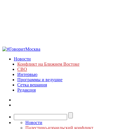
Новости
Конфликт на Ближнем Востоке
СВО
Интервью
Программы и ведущие
Сетка вещания
Редакция
Новости
Палестино-израильский конфликт