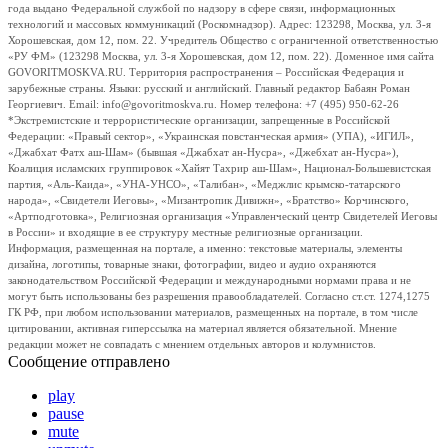
года выдано Федеральной службой по надзору в сфере связи, информационных
технологий и массовых коммуникаций (Роскомнадзор). Адрес: 123298, Москва, ул. 3-я
Хорошевская, дом 12, пом. 22. Учредитель Общество с ограниченной ответственностью
«РУ ФМ» (123298 Москва, ул. 3-я Хорошевская, дом 12, пом. 22). Доменное имя сайта
GOVORITMOSKVA.RU. Территория распространения – Российская Федерация и
зарубежные страны. Языки: русский и английский. Главный редактор Бабаян Роман
Георгиевич. Email: info@govoritmoskva.ru. Номер телефона: +7 (495) 950-62-26
*Экстремистские и террористические организации, запрещенные в Российской
Федерации: «Правый сектор», «Украинская повстанческая армия» (УПА), «ИГИЛ»,
«Джабхат Фатх аш-Шам» (бывшая «Джабхат ан-Нусра», «Джебхат ан-Нусра»),
Коалиция исламских группировок «Хайят Тахрир аш-Шам», Национал-Большевистская
партия, «Аль-Каида», «УНА-УНСО», «Талибан», «Меджлис крымско-татарского
народа», «Свидетели Иеговы», «Мизантропик Дивижн», «Братство» Корчинского,
«Артподготовка», Религиозная организация «Управленческий центр Свидетелей Иеговы
в России» и входящие в ее структуру местные религиозные организации.
Информация, размещенная на портале, а именно: текстовые материалы, элементы
дизайна, логотипы, товарные знаки, фотографии, видео и аудио охраняются
законодательством Российской Федерации и международными нормами права и не
могут быть использованы без разрешения правообладателей. Согласно ст.ст. 1274,1275
ГК РФ, при любом использовании материалов, размещенных на портале, в том числе
цитировании, активная гиперссылка на материал является обязательной. Мнение
редакции может не совпадать с мнением отдельных авторов и колумнистов.
Сообщение отправлено
play
pause
mute