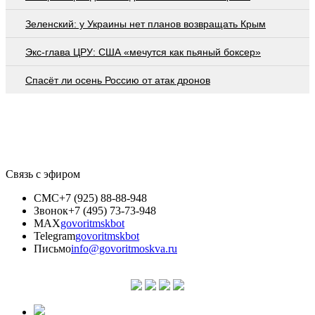
Зеленский: у Украины нет планов возвращать Крым
Экс-глава ЦРУ: США «мечутся как пьяный боксер»
Спасёт ли осень Россию от атак дронов
Связь с эфиром
СМС
+7 (925) 88-88-948
Звонок
+7 (495) 73-73-948
MAX
govoritmskbot
Telegram
govoritmskbot
Письмо
info@govoritmoskva.ru