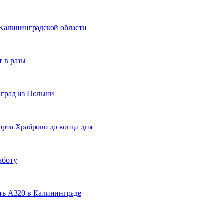
 Калининградской области
т в разы
нград из Польши
орта Храброво до конца дня
аботу
ть А320 в Калининграде