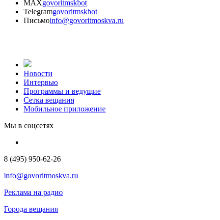
MAX
govoritmskbot
Telegram
govoritmskbot
Письмо
info@govoritmoskva.ru
Новости
Интервью
Программы и ведущие
Сетка вещания
Мобильное приложение
Мы в соцсетях
8 (495) 950-62-26
info@govoritmoskva.ru
Реклама на радио
Города вещания