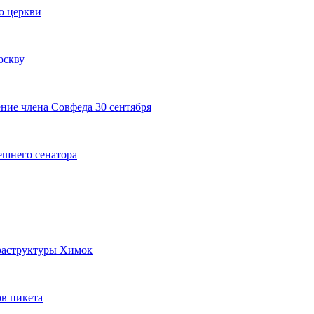
о церкви
оскву
ние члена Совфеда 30 сентября
ешнего сенатора
раструктуры Химок
ов пикета