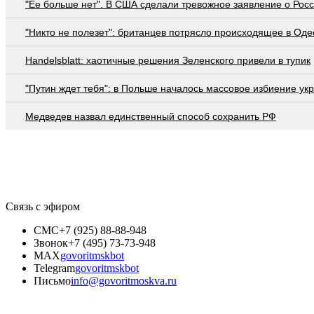
"Ее больше нет". В США сделали тревожное заявление о Рос
"Никто не полезет": британцев потрясло происходящее в Оде
Handelsblatt: хаотичные решения Зеленского привели в тупик
"Путин ждет тебя": в Польше началось массовое избиение ук
Медведев назвал единственный способ сохранить РФ
Связь с эфиром
СМС
+7 (925) 88-88-948
Звонок
+7 (495) 73-73-948
MAX
govoritmskbot
Telegram
govoritmskbot
Письмо
info@govoritmoskva.ru