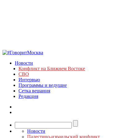
Новости
Конфликт на Ближнем Востоке
СВО
Интервью
Программы и ведущие
Сетка вещания
Редакция
Новости
Палестино-израильский конфликт