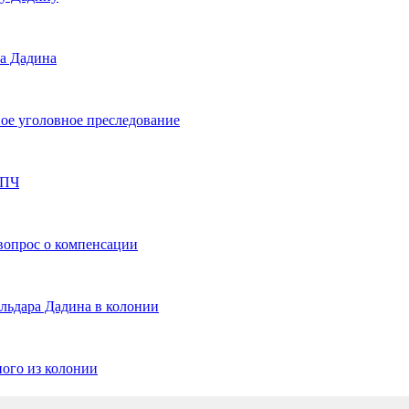
ра Дадина
ное уголовное преследование
СПЧ
вопрос о компенсации
льдара Дадина в колонии
ного из колонии