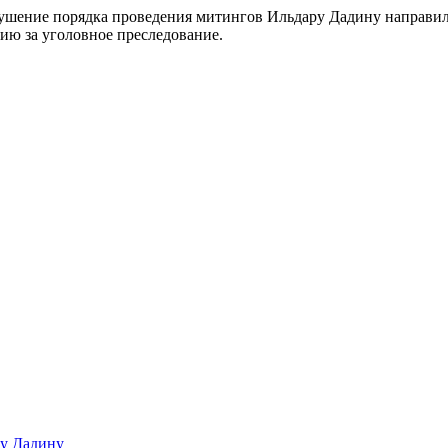
ушение порядка проведения митингов Ильдару Дадину направил 
ию за уголовное преследование.
ру Дадину