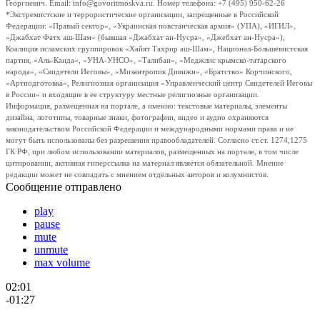
Георгиевич. Email: info@govoritmoskva.ru. Номер телефона: +7 (495) 950-62-26
*Экстремистские и террористические организации, запрещенные в Российской
Федерации: «Правый сектор», «Украинская повстанческая армия» (УПА), «ИГИЛ»,
«Джабхат Фатх аш-Шам» (бывшая «Джабхат ан-Нусра», «Джебхат ан-Нусра»),
Коалиция исламских группировок «Хайят Тахрир аш-Шам», Национал-Большевистская
партия, «Аль-Каида», «УНА-УНСО», «Талибан», «Меджлис крымско-татарского
народа», «Свидетели Иеговы», «Мизантропик Дивижн», «Братство» Корчинского,
«Артподготовка», Религиозная организация «Управленческий центр Свидетелей Иеговы
в России» и входящие в ее структуру местные религиозные организации.
Информация, размещенная на портале, а именно: текстовые материалы, элементы
дизайна, логотипы, товарные знаки, фотографии, видео и аудио охраняются
законодательством Российской Федерации и международными нормами права и не
могут быть использованы без разрешения правообладателей. Согласно ст.ст. 1274,1275
ГК РФ, при любом использовании материалов, размещенных на портале, в том числе
цитировании, активная гиперссылка на материал является обязательной. Мнение
редакции может не совпадать с мнением отдельных авторов и колумнистов.
Сообщение отправлено
play
pause
mute
unmute
max volume
02:01
-01:27