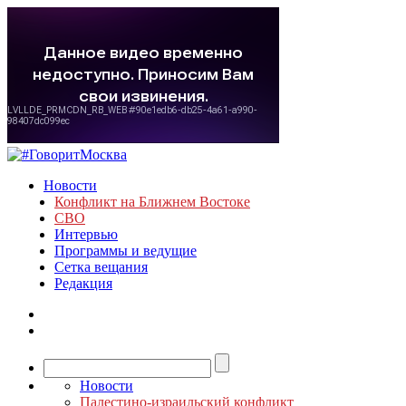
Новости
Конфликт на Ближнем Востоке
СВО
Интервью
Программы и ведущие
Сетка вещания
Редакция
Новости
Палестино-израильский конфликт