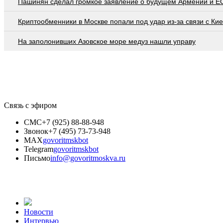
Пашинян сделал громкое заявление о будущем Армении и Е
Криптообменники в Москве попали под удар из-за связи с Ки
На заполонивших Азовское море медуз нашли управу
Связь с эфиром
СМС
+7 (925) 88-88-948
Звонок
+7 (495) 73-73-948
MAX
govoritmskbot
Telegram
govoritmskbot
Письмо
info@govoritmoskva.ru
Новости
Интервью