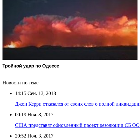
Тройной удар по Одессe
Новости по теме
14:15
Сен. 13, 2018
Джон Керри отказался от своих слов о полной ликвидац
00:19
Ноя. 8, 2017
США представят обновлённый проект резолюции СБ ООН
20:52
Ноя. 3, 2017