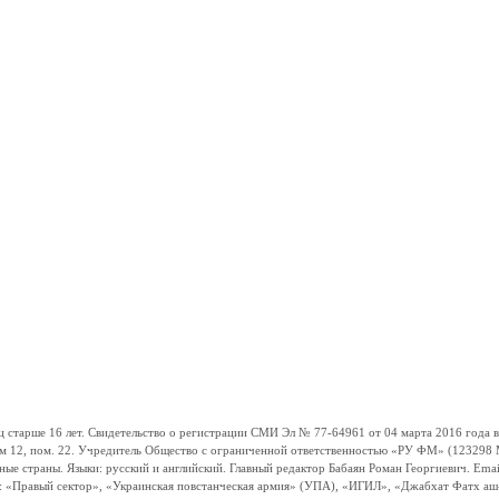
ше 16 лет. Свидетельство о регистрации СМИ Эл № 77-64961 от 04 марта 2016 года вы
ом 12, пом. 22. Учредитель Общество с ограниченной ответственностью «РУ ФМ» (123298 Мо
траны. Языки: русский и английский. Главный редактор Бабаян Роман Георгиевич. Email:
и: «Правый сектор», «Украинская повстанческая армия» (УПА), «ИГИЛ», «Джабхат Фатх а