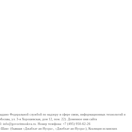
дано Федеральной службой по надзору в сфере связи, информационных технологий и
сква, ул. 3-я Хорошевская, дом 12, пом. 22). Доменное имя сайта
 info@govoritmoskva.ru. Номер телефона: +7 (495) 950-62-26
ш-Шам» (бывшая «Джабхат ан-Нусра», «Джебхат ан-Нусра»), Коалиция исламских