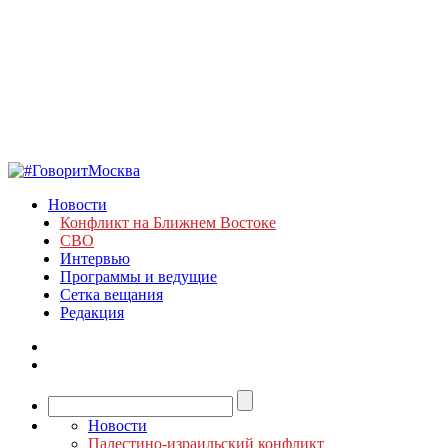
Новости
Конфликт на Ближнем Востоке
СВО
Интервью
Программы и ведущие
Сетка вещания
Редакция
Новости
Палестино-израильский конфликт