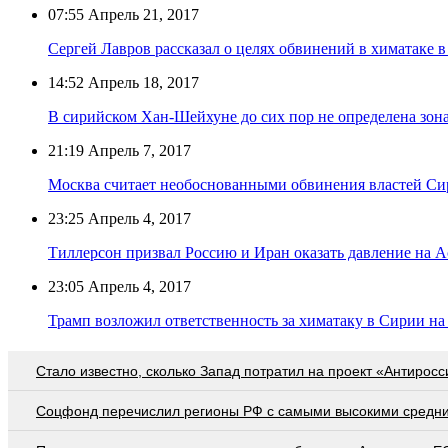
07:55
Апрель 21, 2017
Сергей Лавров рассказал о целях обвинений в химатаке в
14:52
Апрель 18, 2017
В сирийском Хан-Шейхуне до сих пор не определена зо
21:19
Апрель 7, 2017
Москва считает необоснованными обвинения властей С
23:25
Апрель 4, 2017
Тиллерсон призвал Россию и Иран оказать давление на А
23:05
Апрель 4, 2017
Трамп возложил ответственность за химатаку в Сирии на
Стало известно, сколько Запад потратил на проект «Антиросс
Соцфонд перечислил регионы РФ с самыми высокими средн