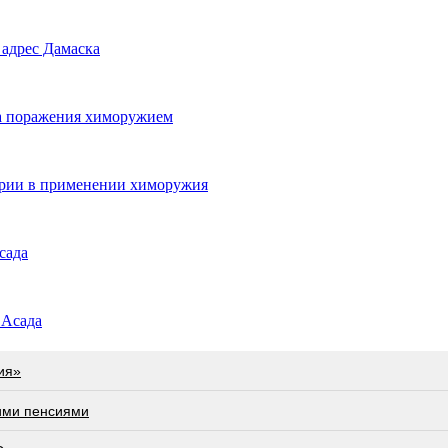
 адрес Дамаска
на поражения химоружием
ирии в применении химоружия
сада
 Асада
ия»
ими пенсиями