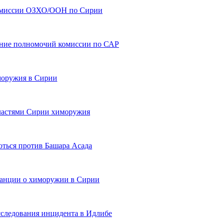
комиссии ОЗХО/ООН по Сирии
ение полномочий комиссии по САР
моружия в Сирии
властями Сирии химоружия
ться против Башара Асада
ранции о химоружии в Сирии
сследования инцидента в Идлибе