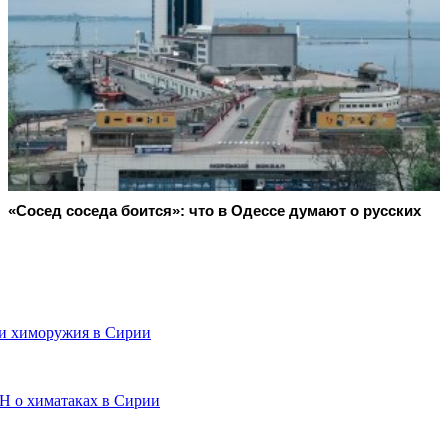
«Сосед соседа боится»: что в Одессе думают о русских
ии химоружия в Сирии
 о химатаках в Сирии