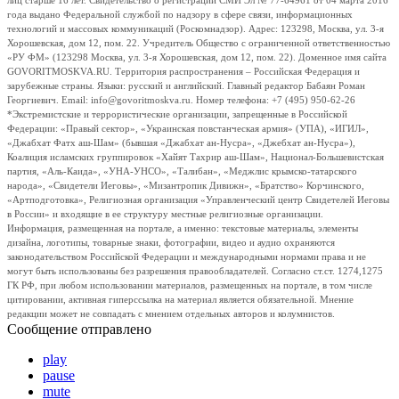
лиц старше 16 лет. Свидетельство о регистрации СМИ Эл № 77-64961 от 04 марта 2016
года выдано Федеральной службой по надзору в сфере связи, информационных
технологий и массовых коммуникаций (Роскомнадзор). Адрес: 123298, Москва, ул. 3-я
Хорошевская, дом 12, пом. 22. Учредитель Общество с ограниченной ответственностью
«РУ ФМ» (123298 Москва, ул. 3-я Хорошевская, дом 12, пом. 22). Доменное имя сайта
GOVORITMOSKVA.RU. Территория распространения – Российская Федерация и
зарубежные страны. Языки: русский и английский. Главный редактор Бабаян Роман
Георгиевич. Email: info@govoritmoskva.ru. Номер телефона: +7 (495) 950-62-26
*Экстремистские и террористические организации, запрещенные в Российской
Федерации: «Правый сектор», «Украинская повстанческая армия» (УПА), «ИГИЛ»,
«Джабхат Фатх аш-Шам» (бывшая «Джабхат ан-Нусра», «Джебхат ан-Нусра»),
Коалиция исламских группировок «Хайят Тахрир аш-Шам», Национал-Большевистская
партия, «Аль-Каида», «УНА-УНСО», «Талибан», «Меджлис крымско-татарского
народа», «Свидетели Иеговы», «Мизантропик Дивижн», «Братство» Корчинского,
«Артподготовка», Религиозная организация «Управленческий центр Свидетелей Иеговы
в России» и входящие в ее структуру местные религиозные организации.
Информация, размещенная на портале, а именно: текстовые материалы, элементы
дизайна, логотипы, товарные знаки, фотографии, видео и аудио охраняются
законодательством Российской Федерации и международными нормами права и не
могут быть использованы без разрешения правообладателей. Согласно ст.ст. 1274,1275
ГК РФ, при любом использовании материалов, размещенных на портале, в том числе
цитировании, активная гиперссылка на материал является обязательной. Мнение
редакции может не совпадать с мнением отдельных авторов и колумнистов.
Сообщение отправлено
play
pause
mute