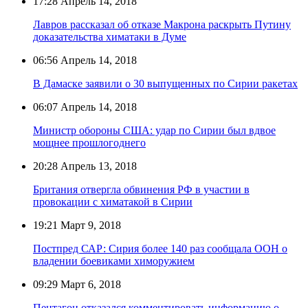
17:28
Апрель 14, 2018
Лавров рассказал об отказе Макрона раскрыть Путину
доказательства химатаки в Думе
06:56
Апрель 14, 2018
В Дамаске заявили о 30 выпущенных по Сирии ракетах
06:07
Апрель 14, 2018
Министр обороны США: удар по Сирии был вдвое
мощнее прошлогоднего
20:28
Апрель 13, 2018
Британия отвергла обвинения РФ в участии в
провокации с химатакой в Сирии
19:21
Март 9, 2018
Постпред САР: Сирия более 140 раз сообщала ООН о
владении боевиками химоружием
09:29
Март 6, 2018
Пентагон отказался комментировать информацию о