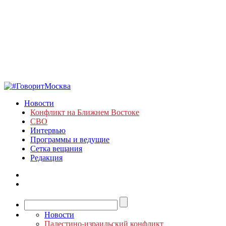
Новости
Конфликт на Ближнем Востоке
СВО
Интервью
Программы и ведущие
Сетка вещания
Редакция
Новости
Палестино-израильский конфликт