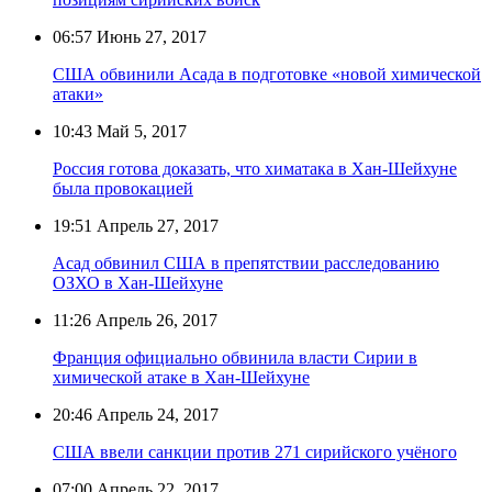
06:57
Июнь 27, 2017
США обвинили Асада в подготовке «новой химической
атаки»
10:43
Май 5, 2017
Россия готова доказать, что химатака в Хан-Шейхуне
была провокацией
19:51
Апрель 27, 2017
Асад обвинил США в препятствии расследованию
ОЗХО в Хан-Шейхуне
11:26
Апрель 26, 2017
Франция официально обвинила власти Сирии в
химической атаке в Хан-Шейхуне
20:46
Апрель 24, 2017
США ввели санкции против 271 сирийского учёного
07:00
Апрель 22, 2017