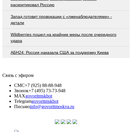
раскритиковал Россию
Запад готовит провокации с «лженаблюдателями» -
детали
Wildberries пошел на крайние меры после очередного
удара
АБН24: Россия наказала США за поддержку Киева
Связь с эфиром
СМС
+7 (925) 88-88-948
Звонок
+7 (495) 73-73-948
MAX
govoritmskbot
Telegram
govoritmskbot
Письмо
info@govoritmoskva.ru