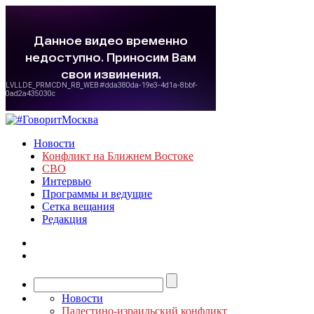
Новости
Конфликт на Ближнем Востоке
СВО
Интервью
Программы и ведущие
Сетка вещания
Редакция
Новости
Палестино-израильский конфликт