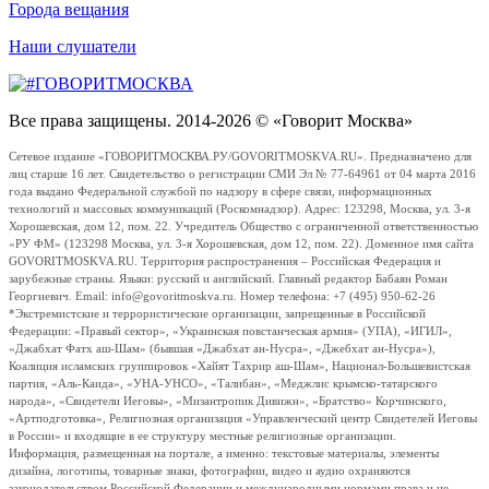
Города вещания
Наши слушатели
Все права защищены. 2014-2026 © «Говорит Москва»
Сетевое издание «ГОВОРИТМОСКВА.РУ/GOVORITMOSKVA.RU». Предназначено для
лиц старше 16 лет. Свидетельство о регистрации СМИ Эл № 77-64961 от 04 марта 2016
года выдано Федеральной службой по надзору в сфере связи, информационных
технологий и массовых коммуникаций (Роскомнадзор). Адрес: 123298, Москва, ул. 3-я
Хорошевская, дом 12, пом. 22. Учредитель Общество с ограниченной ответственностью
«РУ ФМ» (123298 Москва, ул. 3-я Хорошевская, дом 12, пом. 22). Доменное имя сайта
GOVORITMOSKVA.RU. Территория распространения – Российская Федерация и
зарубежные страны. Языки: русский и английский. Главный редактор Бабаян Роман
Георгиевич. Email: info@govoritmoskva.ru. Номер телефона: +7 (495) 950-62-26
*Экстремистские и террористические организации, запрещенные в Российской
Федерации: «Правый сектор», «Украинская повстанческая армия» (УПА), «ИГИЛ»,
«Джабхат Фатх аш-Шам» (бывшая «Джабхат ан-Нусра», «Джебхат ан-Нусра»),
Коалиция исламских группировок «Хайят Тахрир аш-Шам», Национал-Большевистская
партия, «Аль-Каида», «УНА-УНСО», «Талибан», «Меджлис крымско-татарского
народа», «Свидетели Иеговы», «Мизантропик Дивижн», «Братство» Корчинского,
«Артподготовка», Религиозная организация «Управленческий центр Свидетелей Иеговы
в России» и входящие в ее структуру местные религиозные организации.
Информация, размещенная на портале, а именно: текстовые материалы, элементы
дизайна, логотипы, товарные знаки, фотографии, видео и аудио охраняются
законодательством Российской Федерации и международными нормами права и не