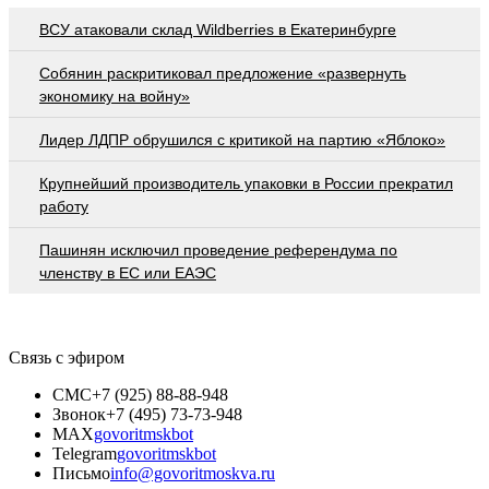
ВСУ атаковали склад Wildberries в Екатеринбурге
Собянин раскритиковал предложение «развернуть
экономику на войну»
Лидер ЛДПР обрушился с критикой на партию «Яблоко»
Крупнейший производитель упаковки в России прекратил
работу
Пашинян исключил проведение референдума по
членству в ЕС или ЕАЭС
Связь с эфиром
СМС
+7 (925) 88-88-948
Звонок
+7 (495) 73-73-948
MAX
govoritmskbot
Telegram
govoritmskbot
Письмо
info@govoritmoskva.ru