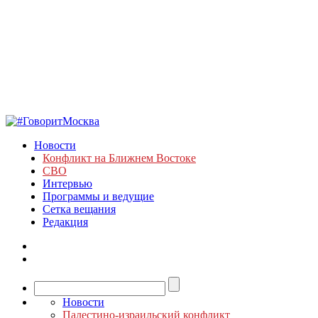
Новости
Конфликт на Ближнем Востоке
СВО
Интервью
Программы и ведущие
Сетка вещания
Редакция
Новости
Палестино-израильский конфликт