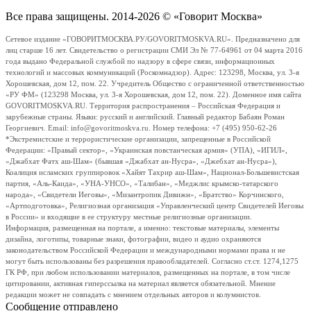
Все права защищены. 2014-2026 © «Говорит Москва»
Сетевое издание «ГОВОРИТМОСКВА.РУ/GOVORITMOSKVA.RU». Предназначено для
лиц старше 16 лет. Свидетельство о регистрации СМИ Эл № 77-64961 от 04 марта 2016
года выдано Федеральной службой по надзору в сфере связи, информационных
технологий и массовых коммуникаций (Роскомнадзор). Адрес: 123298, Москва, ул. 3-я
Хорошевская, дом 12, пом. 22. Учредитель Общество с ограниченной ответственностью
«РУ ФМ» (123298 Москва, ул. 3-я Хорошевская, дом 12, пом. 22). Доменное имя сайта
GOVORITMOSKVA.RU. Территория распространения – Российская Федерация и
зарубежные страны. Языки: русский и английский. Главный редактор Бабаян Роман
Георгиевич. Email: info@govoritmoskva.ru. Номер телефона: +7 (495) 950-62-26
*Экстремистские и террористические организации, запрещенные в Российской
Федерации: «Правый сектор», «Украинская повстанческая армия» (УПА), «ИГИЛ»,
«Джабхат Фатх аш-Шам» (бывшая «Джабхат ан-Нусра», «Джебхат ан-Нусра»),
Коалиция исламских группировок «Хайят Тахрир аш-Шам», Национал-Большевистская
партия, «Аль-Каида», «УНА-УНСО», «Талибан», «Меджлис крымско-татарского
народа», «Свидетели Иеговы», «Мизантропик Дивижн», «Братство» Корчинского,
«Артподготовка», Религиозная организация «Управленческий центр Свидетелей Иеговы
в России» и входящие в ее структуру местные религиозные организации.
Информация, размещенная на портале, а именно: текстовые материалы, элементы
дизайна, логотипы, товарные знаки, фотографии, видео и аудио охраняются
законодательством Российской Федерации и международными нормами права и не
могут быть использованы без разрешения правообладателей. Согласно ст.ст. 1274,1275
ГК РФ, при любом использовании материалов, размещенных на портале, в том числе
цитировании, активная гиперссылка на материал является обязательной. Мнение
редакции может не совпадать с мнением отдельных авторов и колумнистов.
Сообщение отправлено