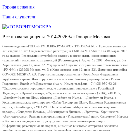
Города вещания
Наши слушатели
Все права защищены. 2014-2026 © «Говорит Москва»
Сетевое издание «ГОВОРИТМОСКВА.РУ/GOVORITMOSKVA.RU». Предназначено для
лиц старше 16 лет. Свидетельство о регистрации СМИ Эл № 77-64961 от 04 марта 2016
года выдано Федеральной службой по надзору в сфере связи, информационных
технологий и массовых коммуникаций (Роскомнадзор). Адрес: 123298, Москва, ул. 3-я
Хорошевская, дом 12, пом. 22. Учредитель Общество с ограниченной ответственностью
«РУ ФМ» (123298 Москва, ул. 3-я Хорошевская, дом 12, пом. 22). Доменное имя сайта
GOVORITMOSKVA.RU. Территория распространения – Российская Федерация и
зарубежные страны. Языки: русский и английский. Главный редактор Бабаян Роман
Георгиевич. Email: info@govoritmoskva.ru. Номер телефона: +7 (495) 950-62-26
*Экстремистские и террористические организации, запрещенные в Российской
Федерации: «Правый сектор», «Украинская повстанческая армия» (УПА), «ИГИЛ»,
«Джабхат Фатх аш-Шам» (бывшая «Джабхат ан-Нусра», «Джебхат ан-Нусра»),
Коалиция исламских группировок «Хайят Тахрир аш-Шам», Национал-Большевистская
партия, «Аль-Каида», «УНА-УНСО», «Талибан», «Меджлис крымско-татарского
народа», «Свидетели Иеговы», «Мизантропик Дивижн», «Братство» Корчинского,
«Артподготовка», Религиозная организация «Управленческий центр Свидетелей Иеговы
в России» и входящие в ее структуру местные религиозные организации.
Информация, размещенная на портале, а именно: текстовые материалы, элементы
дизайна, логотипы, товарные знаки, фотографии, видео и аудио охраняются