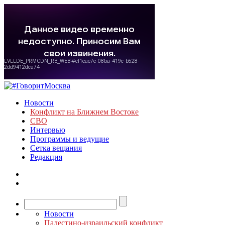
Новости
Конфликт на Ближнем Востоке
СВО
Интервью
Программы и ведущие
Сетка вещания
Редакция
Новости
Палестино-израильский конфликт