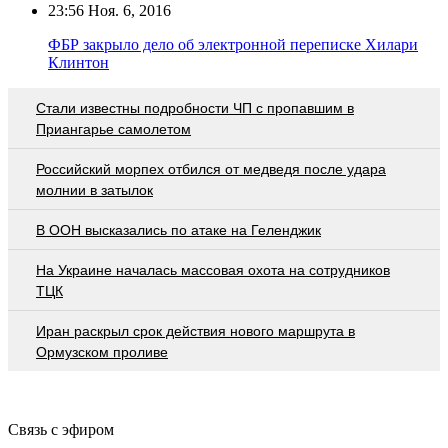
23:56
Ноя. 6, 2016
ФБР закрыло дело об электронной переписке Хилари
Клинтон
Стали известны подробности ЧП с пропавшим в
Приангарье самолетом
Российский морпех отбился от медведя после удара
молнии в затылок
В ООН высказались по атаке на Геленджик
На Украине началась массовая охота на сотрудников
ТЦК
Иран раскрыл срок действия нового маршрута в
Ормузском проливе
Связь с эфиром