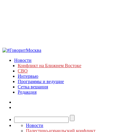
Новости
Конфликт на Ближнем Востоке
СВО
Интервью
Программы и ведущие
Сетка вещания
Редакция
Новости
Палестино-израильский конфликт