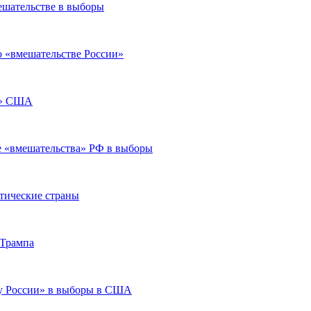
ешательстве в выборы
 о «вмешательстве России»
у» США
е «вмешательства» РФ в выборы
атические страны
 Трампа
ву России» в выборы в США