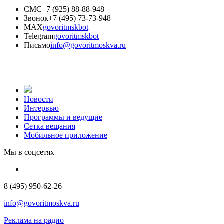
СМС
+7 (925) 88-88-948
Звонок
+7 (495) 73-73-948
MAX
govoritmskbot
Telegram
govoritmskbot
Письмо
info@govoritmoskva.ru
Новости
Интервью
Программы и ведущие
Сетка вещания
Мобильное приложение
Мы в соцсетях
8 (495) 950-62-26
info@govoritmoskva.ru
Реклама на радио