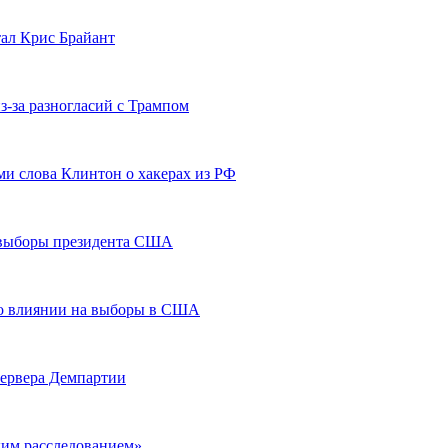
ал Крис Брайант
з-за разногласий с Трампом
 слова Клинтон о хакерах из РФ
в выборы президента США
 о влиянии на выборы в США
сервера Демпартии
ким расследованием»