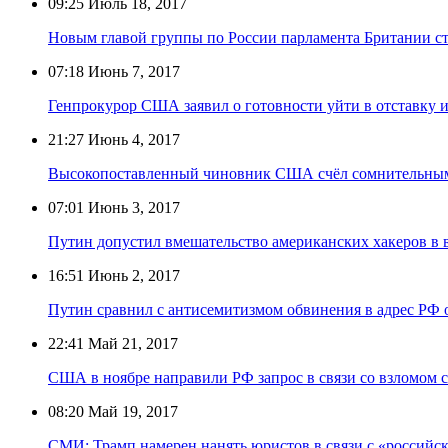
09:25
Июль 18, 2017
Новым главой группы по России парламента Британии ст
07:18
Июнь 7, 2017
Генпрокурор США заявил о готовности уйти в отставку и
21:27
Июнь 4, 2017
Высокопоставленный чиновник США счёл сомнительными
07:01
Июнь 3, 2017
Путин допустил вмешательство американских хакеров 
16:51
Июнь 2, 2017
Путин сравнил с антисемитизмом обвинения в адрес РФ
22:41
Май 21, 2017
США в ноябре направили РФ запрос в связи со взломом 
08:20
Май 19, 2017
СМИ: Трамп намерен нанять юристов в связи с «российс