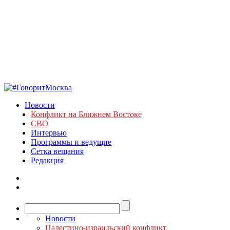
Новости
Конфликт на Ближнем Востоке
СВО
Интервью
Программы и ведущие
Сетка вещания
Редакция
Новости
Палестино-израильский конфликт