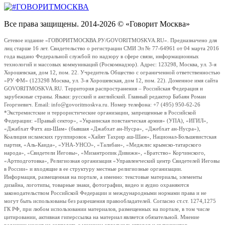
Все права защищены. 2014-2026 © «Говорит Москва»
Сетевое издание «ГОВОРИТМОСКВА.РУ/GOVORITMOSKVA.RU». Предназначено для
лиц старше 16 лет. Свидетельство о регистрации СМИ Эл № 77-64961 от 04 марта 2016
года выдано Федеральной службой по надзору в сфере связи, информационных
технологий и массовых коммуникаций (Роскомнадзор). Адрес: 123298, Москва, ул. 3-я
Хорошевская, дом 12, пом. 22. Учредитель Общество с ограниченной ответственностью
«РУ ФМ» (123298 Москва, ул. 3-я Хорошевская, дом 12, пом. 22). Доменное имя сайта
GOVORITMOSKVA.RU. Территория распространения – Российская Федерация и
зарубежные страны. Языки: русский и английский. Главный редактор Бабаян Роман
Георгиевич. Email: info@govoritmoskva.ru. Номер телефона: +7 (495) 950-62-26
*Экстремистские и террористические организации, запрещенные в Российской
Федерации: «Правый сектор», «Украинская повстанческая армия» (УПА), «ИГИЛ»,
«Джабхат Фатх аш-Шам» (бывшая «Джабхат ан-Нусра», «Джебхат ан-Нусра»),
Коалиция исламских группировок «Хайят Тахрир аш-Шам», Национал-Большевистская
партия, «Аль-Каида», «УНА-УНСО», «Талибан», «Меджлис крымско-татарского
народа», «Свидетели Иеговы», «Мизантропик Дивижн», «Братство» Корчинского,
«Артподготовка», Религиозная организация «Управленческий центр Свидетелей Иеговы
в России» и входящие в ее структуру местные религиозные организации.
Информация, размещенная на портале, а именно: текстовые материалы, элементы
дизайна, логотипы, товарные знаки, фотографии, видео и аудио охраняются
законодательством Российской Федерации и международными нормами права и не
могут быть использованы без разрешения правообладателей. Согласно ст.ст. 1274,1275
ГК РФ, при любом использовании материалов, размещенных на портале, в том числе
цитировании, активная гиперссылка на материал является обязательной. Мнение