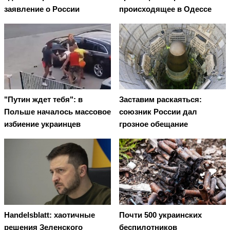
заявление о России
происходящее в Одессе
"Путин ждет тебя": в
Заставим раскаяться:
Польше началось массовое
союзник России дал
избиение украинцев
грозное обещание
Handelsblatt: хаотичные
Почти 500 украинских
решения Зеленского
беспилотников