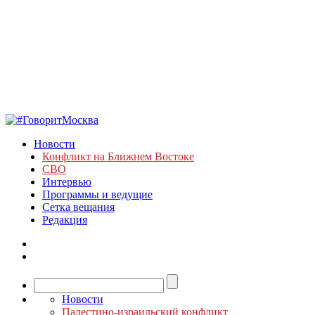
Новости
Конфликт на Ближнем Востоке
СВО
Интервью
Программы и ведущие
Сетка вещания
Редакция
Новости
Палестино-израильский конфликт