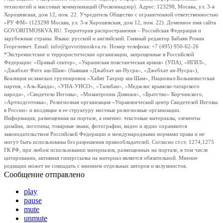
технологий и массовых коммуникаций (Роскомнадзор). Адрес: 123298, Москва, ул. 3-я
Хорошевская, дом 12, пом. 22. Учредитель Общество с ограниченной ответственностью
«РУ ФМ» (123298 Москва, ул. 3-я Хорошевская, дом 12, пом. 22). Доменное имя сайта
GOVORITMOSKVA.RU. Территория распространения – Российская Федерация и
зарубежные страны. Языки: русский и английский. Главный редактор Бабаян Роман
Георгиевич. Email: info@govoritmoskva.ru. Номер телефона: +7 (495) 950-62-26
*Экстремистские и террористические организации, запрещенные в Российской
Федерации: «Правый сектор», «Украинская повстанческая армия» (УПА), «ИГИЛ»,
«Джабхат Фатх аш-Шам» (бывшая «Джабхат ан-Нусра», «Джебхат ан-Нусра»),
Коалиция исламских группировок «Хайят Тахрир аш-Шам», Национал-Большевистская
партия, «Аль-Каида», «УНА-УНСО», «Талибан», «Меджлис крымско-татарского
народа», «Свидетели Иеговы», «Мизантропик Дивижн», «Братство» Корчинского,
«Артподготовка», Религиозная организация «Управленческий центр Свидетелей Иеговы
в России» и входящие в ее структуру местные религиозные организации.
Информация, размещенная на портале, а именно: текстовые материалы, элементы
дизайна, логотипы, товарные знаки, фотографии, видео и аудио охраняются
законодательством Российской Федерации и международными нормами права и не
могут быть использованы без разрешения правообладателей. Согласно ст.ст. 1274,1275
ГК РФ, при любом использовании материалов, размещенных на портале, в том числе
цитировании, активная гиперссылка на материал является обязательной. Мнение
редакции может не совпадать с мнением отдельных авторов и колумнистов.
Сообщение отправлено
play
pause
mute
unmute