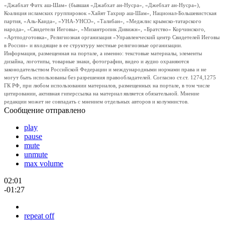
«Джабхат Фатх аш-Шам» (бывшая «Джабхат ан-Нусра», «Джебхат ан-Нусра»),
Коалиция исламских группировок «Хайят Тахрир аш-Шам», Национал-Большевистская
партия, «Аль-Каида», «УНА-УНСО», «Талибан», «Меджлис крымско-татарского
народа», «Свидетели Иеговы», «Мизантропик Дивижн», «Братство» Корчинского,
«Артподготовка», Религиозная организация «Управленческий центр Свидетелей Иеговы
в России» и входящие в ее структуру местные религиозные организации.
Информация, размещенная на портале, а именно: текстовые материалы, элементы
дизайна, логотипы, товарные знаки, фотографии, видео и аудио охраняются
законодательством Российской Федерации и международными нормами права и не
могут быть использованы без разрешения правообладателей. Согласно ст.ст. 1274,1275
ГК РФ, при любом использовании материалов, размещенных на портале, в том числе
цитировании, активная гиперссылка на материал является обязательной. Мнение
редакции может не совпадать с мнением отдельных авторов и колумнистов.
Сообщение отправлено
play
pause
mute
unmute
max volume
02:01
-01:27
repeat off