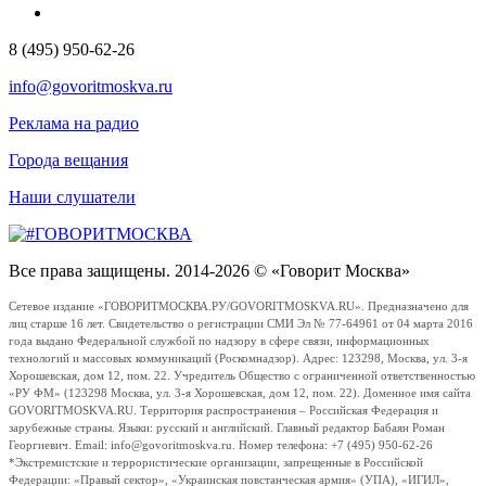
8 (495) 950-62-26
info@govoritmoskva.ru
Реклама на радио
Города вещания
Наши слушатели
Все права защищены. 2014-2026 © «Говорит Москва»
Сетевое издание «ГОВОРИТМОСКВА.РУ/GOVORITMOSKVA.RU». Предназначено для
лиц старше 16 лет. Свидетельство о регистрации СМИ Эл № 77-64961 от 04 марта 2016
года выдано Федеральной службой по надзору в сфере связи, информационных
технологий и массовых коммуникаций (Роскомнадзор). Адрес: 123298, Москва, ул. 3-я
Хорошевская, дом 12, пом. 22. Учредитель Общество с ограниченной ответственностью
«РУ ФМ» (123298 Москва, ул. 3-я Хорошевская, дом 12, пом. 22). Доменное имя сайта
GOVORITMOSKVA.RU. Территория распространения – Российская Федерация и
зарубежные страны. Языки: русский и английский. Главный редактор Бабаян Роман
Георгиевич. Email: info@govoritmoskva.ru. Номер телефона: +7 (495) 950-62-26
*Экстремистские и террористические организации, запрещенные в Российской
Федерации: «Правый сектор», «Украинская повстанческая армия» (УПА), «ИГИЛ»,