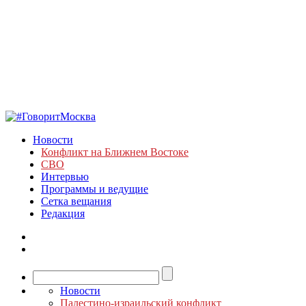
Новости
Конфликт на Ближнем Востоке
СВО
Интервью
Программы и ведущие
Сетка вещания
Редакция
Новости
Палестино-израильский конфликт