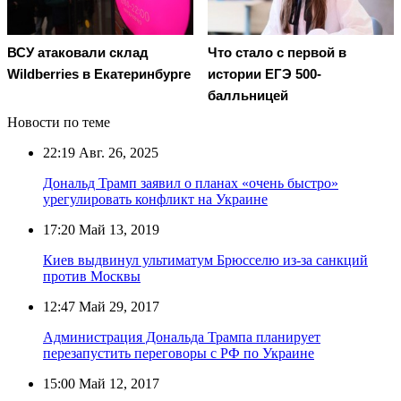
ВСУ атаковали склад
Что стало с первой в
Wildberries в Екатеринбурге
истории ЕГЭ 500-
балльницей
Новости по теме
22:19
Авг. 26, 2025
Дональд Трамп заявил о планах «очень быстро»
урегулировать конфликт на Украине
17:20
Май 13, 2019
Киев выдвинул ультиматум Брюсселю из-за санкций
против Москвы
12:47
Май 29, 2017
Администрация Дональда Трампа планирует
перезапустить переговоры с РФ по Украине
15:00
Май 12, 2017