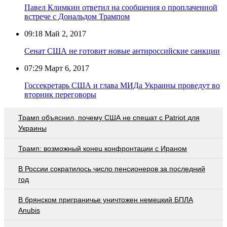
Павел Климкин ответил на сообщения о проплаченной
встрече с Дональдом Трампом
09:18
Май 2, 2017
Сенат США не готовит новые антироссийские санкции
07:29
Март 6, 2017
Госсекретарь США и глава МИДа Украины проведут во
вторник переговоры
Трамп объяснил, почему США не спешат с Patriot для
Украины
Трамп: возможный конец конфронтации с Ираном
В России сократилось число пенсионеров за последний
год
В брянском приграничье уничтожен немецкий БПЛА
Anubis