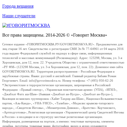
Города вещания
Наши слушатели
Все права защищены. 2014-2026 © «Говорит Москва»
Сетевое издание «ГОВОРИТМОСКВА.РУ/GOVORITMOSKVA.RU». Предназначено для
лиц старше 16 лет. Свидетельство о регистрации СМИ Эл № 77-64961 от 04 марта 2016
года выдано Федеральной службой по надзору в сфере связи, информационных
технологий и массовых коммуникаций (Роскомнадзор). Адрес: 123298, Москва, ул. 3-я
Хорошевская, дом 12, пом. 22. Учредитель Общество с ограниченной ответственностью
«РУ ФМ» (123298 Москва, ул. 3-я Хорошевская, дом 12, пом. 22). Доменное имя сайта
GOVORITMOSKVA.RU. Территория распространения – Российская Федерация и
зарубежные страны. Языки: русский и английский. Главный редактор Бабаян Роман
Георгиевич. Email: info@govoritmoskva.ru. Номер телефона: +7 (495) 950-62-26
*Экстремистские и террористические организации, запрещенные в Российской
Федерации: «Правый сектор», «Украинская повстанческая армия» (УПА), «ИГИЛ»,
«Джабхат Фатх аш-Шам» (бывшая «Джабхат ан-Нусра», «Джебхат ан-Нусра»),
Коалиция исламских группировок «Хайят Тахрир аш-Шам», Национал-Большевистская
партия, «Аль-Каида», «УНА-УНСО», «Талибан», «Меджлис крымско-татарского
народа», «Свидетели Иеговы», «Мизантропик Дивижн», «Братство» Корчинского,
«Артподготовка», Религиозная организация «Управленческий центр Свидетелей Иеговы
в России» и входящие в ее структуру местные религиозные организации.
Информация, размещенная на портале, а именно: текстовые материалы, элементы
дизайна, логотипы, товарные знаки, фотографии, видео и аудио охраняются