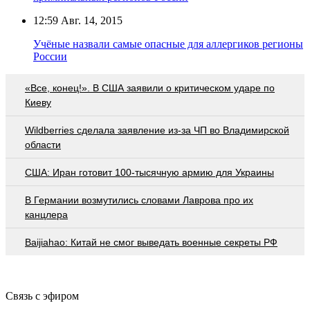
12:59
Авг. 14, 2015
Учёные назвали самые опасные для аллергиков регионы
России
«Все, конец!». В США заявили о критическом ударе по
Киеву
Wildberries cделала заявление из-за ЧП во Владимирской
области
США: Иран готовит 100-тысячную армию для Украины
В Германии возмутились словами Лаврова про их
канцлера
Baijiahao: Китай не смог выведать военные секреты РФ
Связь с эфиром