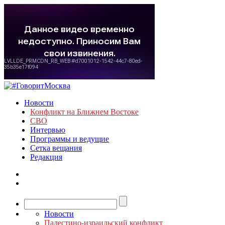
Новости
Конфликт на Ближнем Востоке
СВО
Интервью
Программы и ведущие
Сетка вещания
Редакция
Новости
Палестино-израильский конфликт