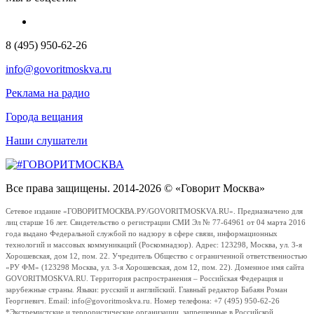
8 (495) 950-62-26
info@govoritmoskva.ru
Реклама на радио
Города вещания
Наши слушатели
Все права защищены. 2014-2026 © «Говорит Москва»
Сетевое издание «ГОВОРИТМОСКВА.РУ/GOVORITMOSKVA.RU». Предназначено для
лиц старше 16 лет. Свидетельство о регистрации СМИ Эл № 77-64961 от 04 марта 2016
года выдано Федеральной службой по надзору в сфере связи, информационных
технологий и массовых коммуникаций (Роскомнадзор). Адрес: 123298, Москва, ул. 3-я
Хорошевская, дом 12, пом. 22. Учредитель Общество с ограниченной ответственностью
«РУ ФМ» (123298 Москва, ул. 3-я Хорошевская, дом 12, пом. 22). Доменное имя сайта
GOVORITMOSKVA.RU. Территория распространения – Российская Федерация и
зарубежные страны. Языки: русский и английский. Главный редактор Бабаян Роман
Георгиевич. Email: info@govoritmoskva.ru. Номер телефона: +7 (495) 950-62-26
*Экстремистские и террористические организации, запрещенные в Российской