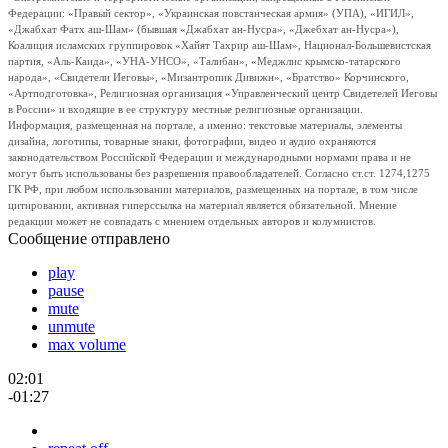
Федерации: «Правый сектор», «Украинская повстанческая армия» (УПА), «ИГИЛ»,
«Джабхат Фатх аш-Шам» (бывшая «Джабхат ан-Нусра», «Джебхат ан-Нусра»),
Коалиция исламских группировок «Хайят Тахрир аш-Шам», Национал-Большевистская
партия, «Аль-Каида», «УНА-УНСО», «Талибан», «Меджлис крымско-татарского
народа», «Свидетели Иеговы», «Мизантропик Дивижн», «Братство» Корчинского,
«Артподготовка», Религиозная организация «Управленческий центр Свидетелей Иеговы
в России» и входящие в ее структуру местные религиозные организации.
Информация, размещенная на портале, а именно: текстовые материалы, элементы
дизайна, логотипы, товарные знаки, фотографии, видео и аудио охраняются
законодательством Российской Федерации и международными нормами права и не
могут быть использованы без разрешения правообладателей. Согласно ст.ст. 1274,1275
ГК РФ, при любом использовании материалов, размещенных на портале, в том числе
цитировании, активная гиперссылка на материал является обязательной. Мнение
редакции может не совпадать с мнением отдельных авторов и колумнистов.
Сообщение отправлено
play
pause
mute
unmute
max volume
02:01
-01:27