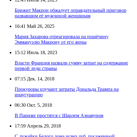
Брижит Макрон обжалует оправдательный приговор
назвавшим её мужчиной женщинам
16:41
Май 26, 2025
Мария Захарова отреагировала на пощёчину
Эммануэлю Макрону от его жены
15:12
Июль 18, 2023
Власти Франция назвали сумму затрат на содержание
первой леди страны
07:15
Дек. 14, 2018
Прокуроры изучают затраты Дональда Трампа на
инаугурацию
06:30
Окт. 5, 2018
В Париже простятся с Шарлем Азнавуром
17:59
Апрель 29, 2018
С лужайки Белого дома исчез дуб, посаженный