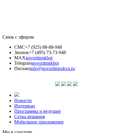
Связь с эфиром
СМС
+7 (925) 88-88-948
Звонок
+7 (495) 73-73-948
MAX
govoritmskbot
Telegram
govoritmskbot
Письмо
info@govoritmoskva.ru
Новости
Интервью
Программы и ведущие
Сетка вещания
Мобильное приложение
Мы в соцсетях