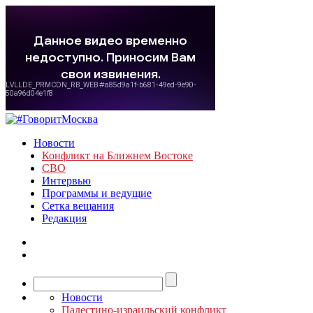
Новости
Конфликт на Ближнем Востоке
СВО
Интервью
Программы и ведущие
Сетка вещания
Редакция
Новости
Палестино-израильский конфликт