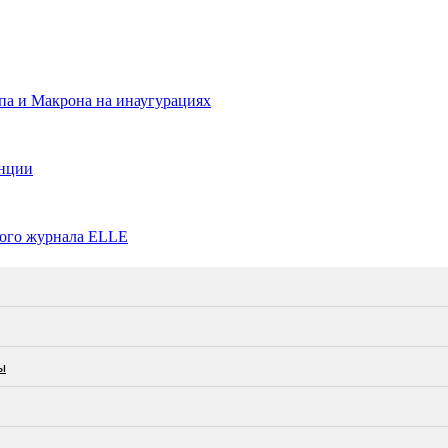
па и Макрона на инаугурациях
анции
ного журнала ELLE
ы