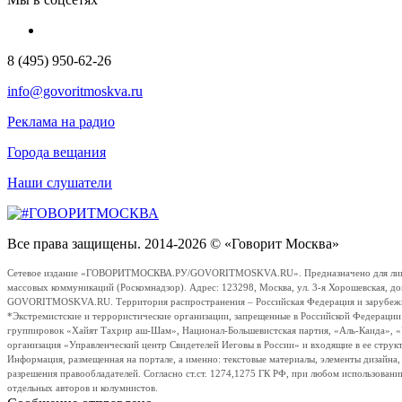
8 (495) 950-62-26
info@govoritmoskva.ru
Реклама на радио
Города вещания
Наши слушатели
Все права защищены. 2014-2026 © «Говорит Москва»
Сетевое издание «ГОВОРИТМОСКВА.РУ/GOVORITMOSKVA.RU». Предназначено для лиц стар
массовых коммуникаций (Роскомнадзор). Адрес: 123298, Москва, ул. 3-я Хорошевская, д
GOVORITMOSKVA.RU. Территория распространения – Российская Федерация и зарубежные с
*Экстремистские и террористические организации, запрещенные в Российской Федераци
группировок «Хайят Тахрир аш-Шам», Национал-Большевистская партия, «Аль-Каида», 
организация «Управленческий центр Свидетелей Иеговы в России» и входящие в ее струк
Информация, размещенная на портале, а именно: текстовые материалы, элементы дизайна
разрешения правообладателей. Согласно ст.ст. 1274,1275 ГК РФ, при любом использовани
отдельных авторов и колумнистов.