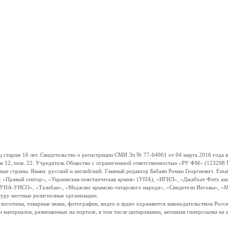
ше 16 лет. Свидетельство о регистрации СМИ Эл № 77-64961 от 04 марта 2016 года вы
ом 12, пом. 22. Учредитель Общество с ограниченной ответственностью «РУ ФМ» (123298 Мо
траны. Языки: русский и английский. Главный редактор Бабаян Роман Георгиевич. Email:
и: «Правый сектор», «Украинская повстанческая армия» (УПА), «ИГИЛ», «Джабхат Фатх а
«УНА-УНСО», «Талибан», «Меджлис крымско-татарского народа», «Свидетели Иеговы», «М
туру местные религиозные организации.
, логотипы, товарные знаки, фотографии, видео и аудио охраняются законодательством Ро
и материалов, размещенных на портале, в том числе цитировании, активная гиперссылка на 