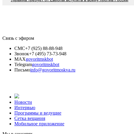
Связь с эфиром
СМС
+7 (925) 88-88-948
Звонок
+7 (495) 73-73-948
MAX
govoritmskbot
Telegram
govoritmskbot
Письмо
info@govoritmoskva.ru
Новости
Интервью
Программы и ведущие
Сетка вещания
Мобильное приложение
Мы в соцсетях