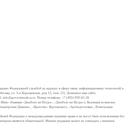
дано Федеральной службой по надзору в сфере связи, информационных технологий и
сква, ул. 3-я Хорошевская, дом 12, пом. 22). Доменное имя сайта
 info@govoritmoskva.ru. Номер телефона: +7 (495) 950-62-26
ш-Шам» (бывшая «Джабхат ан-Нусра», «Джебхат ан-Нусра»), Коалиция исламских
изантропик Дивижн», «Братство» Корчинского, «Артподготовка», Религиозная
ссийской Федерации и международными нормами права и не могут быть использованы без
материал является обязательной. Мнение редакции может не совпадать с мнением