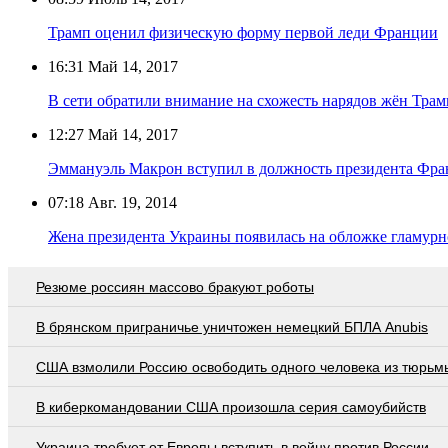
Трамп оценил физическую форму первой леди Франции
16:31
Май 14, 2017
В сети обратили внимание на схожесть нарядов жён Трам
12:27
Май 14, 2017
Эммануэль Макрон вступил в должность президента Фр
07:18
Авг. 19, 2014
Жена президента Украины появилась на обложке гламур
Резюме россиян массово бракуют роботы
В брянском приграничье уничтожен немецкий БПЛА Anubis
США взмолили Россию освободить одного человека из тюрьм
В киберкомандовании США произошла серия самоубийств
Украина требует от Европы вступить в войну против России