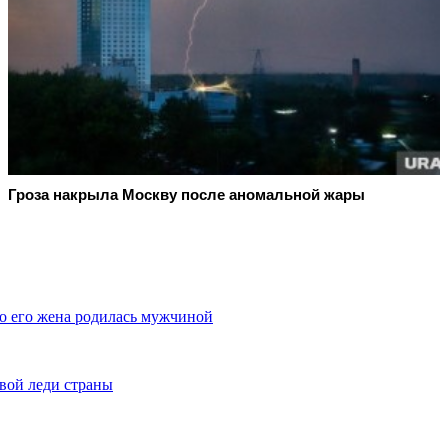
Гроза накрыла Москву после аномальной жары
о его жена родилась мужчиной
вой леди страны