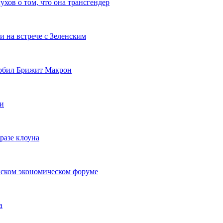
хов о том, что она трансгендер
 на встрече с Зеленским
орбил Брижит Макрон
ки
разе клоуна
ргском экономическом форуме
а