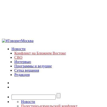
Новости
Конфликт на Ближнем Востоке
СВО
Интервью
Программы и ведущие
Сетка вещания
Редакция
Новости
Палестино-израильский конфликт