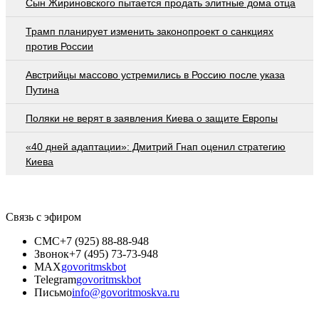
Сын Жириновского пытается продать элитные дома отца
Трамп планирует изменить законопроект о санкциях
против России
Австрийцы массово устремились в Россию после указа
Путина
Поляки не верят в заявления Киева о защите Европы
«40 дней адаптации»: Дмитрий Гнап оценил стратегию
Киева
Связь с эфиром
СМС
+7 (925) 88-88-948
Звонок
+7 (495) 73-73-948
MAX
govoritmskbot
Telegram
govoritmskbot
Письмо
info@govoritmoskva.ru