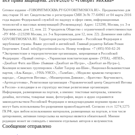
Все права защищены. 2014-2026 © «Говорит Москва»
Сетевое издание «ГОВОРИТМОСКВА.РУ/GOVORITMOSKVA.RU». Предназначено для
лиц старше 16 лет. Свидетельство о регистрации СМИ Эл № 77-64961 от 04 марта 2016
года выдано Федеральной службой по надзору в сфере связи, информационных
технологий и массовых коммуникаций (Роскомнадзор). Адрес: 123298, Москва, ул. 3-я
Хорошевская, дом 12, пом. 22. Учредитель Общество с ограниченной ответственностью
«РУ ФМ» (123298 Москва, ул. 3-я Хорошевская, дом 12, пом. 22). Доменное имя сайта
GOVORITMOSKVA.RU. Территория распространения – Российская Федерация и
зарубежные страны. Языки: русский и английский. Главный редактор Бабаян Роман
Георгиевич. Email: info@govoritmoskva.ru. Номер телефона: +7 (495) 950-62-26
*Экстремистские и террористические организации, запрещенные в Российской
Федерации: «Правый сектор», «Украинская повстанческая армия» (УПА), «ИГИЛ»,
«Джабхат Фатх аш-Шам» (бывшая «Джабхат ан-Нусра», «Джебхат ан-Нусра»),
Коалиция исламских группировок «Хайят Тахрир аш-Шам», Национал-Большевистская
партия, «Аль-Каида», «УНА-УНСО», «Талибан», «Меджлис крымско-татарского
народа», «Свидетели Иеговы», «Мизантропик Дивижн», «Братство» Корчинского,
«Артподготовка», Религиозная организация «Управленческий центр Свидетелей Иеговы
в России» и входящие в ее структуру местные религиозные организации.
Информация, размещенная на портале, а именно: текстовые материалы, элементы
дизайна, логотипы, товарные знаки, фотографии, видео и аудио охраняются
законодательством Российской Федерации и международными нормами права и не
могут быть использованы без разрешения правообладателей. Согласно ст.ст. 1274,1275
ГК РФ, при любом использовании материалов, размещенных на портале, в том числе
цитировании, активная гиперссылка на материал является обязательной. Мнение
редакции может не совпадать с мнением отдельных авторов и колумнистов.
Сообщение отправлено