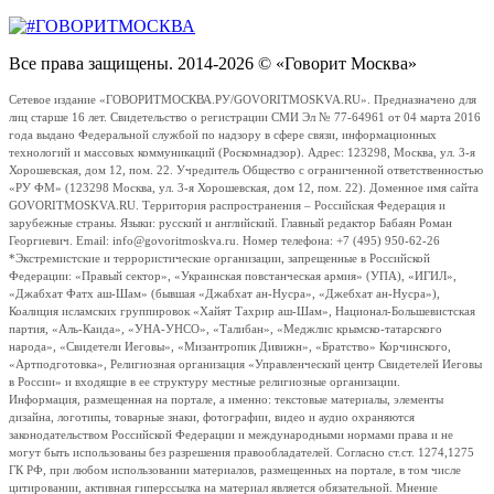
Все права защищены. 2014-2026 © «Говорит Москва»
Сетевое издание «ГОВОРИТМОСКВА.РУ/GOVORITMOSKVA.RU». Предназначено для
лиц старше 16 лет. Свидетельство о регистрации СМИ Эл № 77-64961 от 04 марта 2016
года выдано Федеральной службой по надзору в сфере связи, информационных
технологий и массовых коммуникаций (Роскомнадзор). Адрес: 123298, Москва, ул. 3-я
Хорошевская, дом 12, пом. 22. Учредитель Общество с ограниченной ответственностью
«РУ ФМ» (123298 Москва, ул. 3-я Хорошевская, дом 12, пом. 22). Доменное имя сайта
GOVORITMOSKVA.RU. Территория распространения – Российская Федерация и
зарубежные страны. Языки: русский и английский. Главный редактор Бабаян Роман
Георгиевич. Email: info@govoritmoskva.ru. Номер телефона: +7 (495) 950-62-26
*Экстремистские и террористические организации, запрещенные в Российской
Федерации: «Правый сектор», «Украинская повстанческая армия» (УПА), «ИГИЛ»,
«Джабхат Фатх аш-Шам» (бывшая «Джабхат ан-Нусра», «Джебхат ан-Нусра»),
Коалиция исламских группировок «Хайят Тахрир аш-Шам», Национал-Большевистская
партия, «Аль-Каида», «УНА-УНСО», «Талибан», «Меджлис крымско-татарского
народа», «Свидетели Иеговы», «Мизантропик Дивижн», «Братство» Корчинского,
«Артподготовка», Религиозная организация «Управленческий центр Свидетелей Иеговы
в России» и входящие в ее структуру местные религиозные организации.
Информация, размещенная на портале, а именно: текстовые материалы, элементы
дизайна, логотипы, товарные знаки, фотографии, видео и аудио охраняются
законодательством Российской Федерации и международными нормами права и не
могут быть использованы без разрешения правообладателей. Согласно ст.ст. 1274,1275
ГК РФ, при любом использовании материалов, размещенных на портале, в том числе
цитировании, активная гиперссылка на материал является обязательной. Мнение