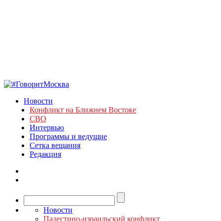
Новости
Конфликт на Ближнем Востоке
СВО
Интервью
Программы и ведущие
Сетка вещания
Редакция
Новости
Палестино-израильский конфликт