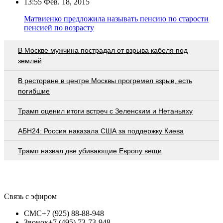
13:55
Фев. 18, 2015
Матвиенко предложила называть пенсию по старости
пенсией по возрасту
В Москве мужчина пострадал от взрыва кабеля под
землей
В ресторане в центре Москвы прогремел взрыв, есть
погибшие
Трамп оценил итоги встреч с Зеленским и Нетаньяху
АБН24: Россия наказала США за поддержку Киева
Трамп назвал две убивающие Европу вещи
Связь с эфиром
СМС
+7 (925) 88-88-948
Звонок
+7 (495) 73-73-948