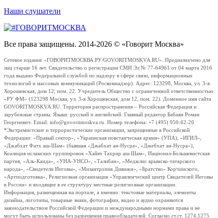
Наши слушатели
Все права защищены. 2014-2026 © «Говорит Москва»
Сетевое издание «ГОВОРИТМОСКВА.РУ/GOVORITMOSKVA.RU». Предназначено для
лиц старше 16 лет. Свидетельство о регистрации СМИ Эл № 77-64961 от 04 марта 2016
года выдано Федеральной службой по надзору в сфере связи, информационных
технологий и массовых коммуникаций (Роскомнадзор). Адрес: 123298, Москва, ул. 3-я
Хорошевская, дом 12, пом. 22. Учредитель Общество с ограниченной ответственностью
«РУ ФМ» (123298 Москва, ул. 3-я Хорошевская, дом 12, пом. 22). Доменное имя сайта
GOVORITMOSKVA.RU. Территория распространения – Российская Федерация и
зарубежные страны. Языки: русский и английский. Главный редактор Бабаян Роман
Георгиевич. Email: info@govoritmoskva.ru. Номер телефона: +7 (495) 950-62-26
*Экстремистские и террористические организации, запрещенные в Российской
Федерации: «Правый сектор», «Украинская повстанческая армия» (УПА), «ИГИЛ»,
«Джабхат Фатх аш-Шам» (бывшая «Джабхат ан-Нусра», «Джебхат ан-Нусра»),
Коалиция исламских группировок «Хайят Тахрир аш-Шам», Национал-Большевистская
партия, «Аль-Каида», «УНА-УНСО», «Талибан», «Меджлис крымско-татарского
народа», «Свидетели Иеговы», «Мизантропик Дивижн», «Братство» Корчинского,
«Артподготовка», Религиозная организация «Управленческий центр Свидетелей Иеговы
в России» и входящие в ее структуру местные религиозные организации.
Информация, размещенная на портале, а именно: текстовые материалы, элементы
дизайна, логотипы, товарные знаки, фотографии, видео и аудио охраняются
законодательством Российской Федерации и международными нормами права и не
могут быть использованы без разрешения правообладателей. Согласно ст.ст. 1274,1275