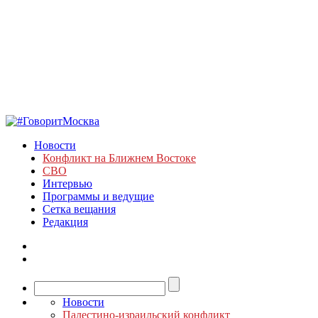
Новости
Конфликт на Ближнем Востоке
СВО
Интервью
Программы и ведущие
Сетка вещания
Редакция
Новости
Палестино-израильский конфликт