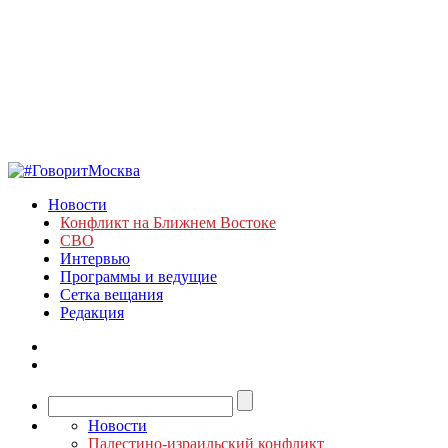
Новости
Конфликт на Ближнем Востоке
СВО
Интервью
Программы и ведущие
Сетка вещания
Редакция
Новости
Палестино-израильский конфликт