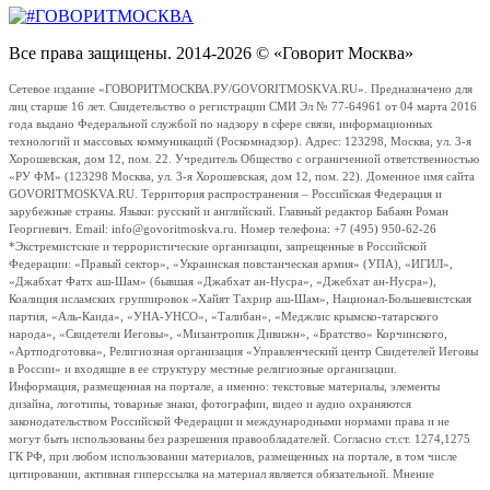
Все права защищены. 2014-2026 © «Говорит Москва»
Сетевое издание «ГОВОРИТМОСКВА.РУ/GOVORITMOSKVA.RU». Предназначено для
лиц старше 16 лет. Свидетельство о регистрации СМИ Эл № 77-64961 от 04 марта 2016
года выдано Федеральной службой по надзору в сфере связи, информационных
технологий и массовых коммуникаций (Роскомнадзор). Адрес: 123298, Москва, ул. 3-я
Хорошевская, дом 12, пом. 22. Учредитель Общество с ограниченной ответственностью
«РУ ФМ» (123298 Москва, ул. 3-я Хорошевская, дом 12, пом. 22). Доменное имя сайта
GOVORITMOSKVA.RU. Территория распространения – Российская Федерация и
зарубежные страны. Языки: русский и английский. Главный редактор Бабаян Роман
Георгиевич. Email: info@govoritmoskva.ru. Номер телефона: +7 (495) 950-62-26
*Экстремистские и террористические организации, запрещенные в Российской
Федерации: «Правый сектор», «Украинская повстанческая армия» (УПА), «ИГИЛ»,
«Джабхат Фатх аш-Шам» (бывшая «Джабхат ан-Нусра», «Джебхат ан-Нусра»),
Коалиция исламских группировок «Хайят Тахрир аш-Шам», Национал-Большевистская
партия, «Аль-Каида», «УНА-УНСО», «Талибан», «Меджлис крымско-татарского
народа», «Свидетели Иеговы», «Мизантропик Дивижн», «Братство» Корчинского,
«Артподготовка», Религиозная организация «Управленческий центр Свидетелей Иеговы
в России» и входящие в ее структуру местные религиозные организации.
Информация, размещенная на портале, а именно: текстовые материалы, элементы
дизайна, логотипы, товарные знаки, фотографии, видео и аудио охраняются
законодательством Российской Федерации и международными нормами права и не
могут быть использованы без разрешения правообладателей. Согласно ст.ст. 1274,1275
ГК РФ, при любом использовании материалов, размещенных на портале, в том числе
цитировании, активная гиперссылка на материал является обязательной. Мнение