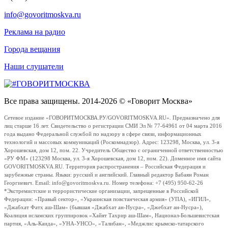
info@govoritmoskva.ru
Реклама на радио
Города вещания
Наши слушатели
Все права защищены. 2014-2026 © «Говорит Москва»
Сетевое издание «ГОВОРИТМОСКВА.РУ/GOVORITMOSKVA.RU». Предназначено для
лиц старше 16 лет. Свидетельство о регистрации СМИ Эл № 77-64961 от 04 марта 2016
года выдано Федеральной службой по надзору в сфере связи, информационных
технологий и массовых коммуникаций (Роскомнадзор). Адрес: 123298, Москва, ул. 3-я
Хорошевская, дом 12, пом. 22. Учредитель Общество с ограниченной ответственностью
«РУ ФМ» (123298 Москва, ул. 3-я Хорошевская, дом 12, пом. 22). Доменное имя сайта
GOVORITMOSKVA.RU. Территория распространения – Российская Федерация и
зарубежные страны. Языки: русский и английский. Главный редактор Бабаян Роман
Георгиевич. Email: info@govoritmoskva.ru. Номер телефона: +7 (495) 950-62-26
*Экстремистские и террористические организации, запрещенные в Российской
Федерации: «Правый сектор», «Украинская повстанческая армия» (УПА), «ИГИЛ»,
«Джабхат Фатх аш-Шам» (бывшая «Джабхат ан-Нусра», «Джебхат ан-Нусра»),
Коалиция исламских группировок «Хайят Тахрир аш-Шам», Национал-Большевистская
партия, «Аль-Каида», «УНА-УНСО», «Талибан», «Меджлис крымско-татарского