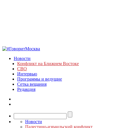
Новости
Конфликт на Ближнем Востоке
СВО
Интервью
Программы и ведущие
Сетка вещания
Редакция
Новости
Палестино-израильский конфликт