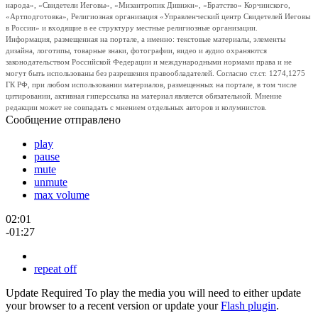
народа», «Свидетели Иеговы», «Мизантропик Дивижн», «Братство» Корчинского,
«Артподготовка», Религиозная организация «Управленческий центр Свидетелей Иеговы
в России» и входящие в ее структуру местные религиозные организации.
Информация, размещенная на портале, а именно: текстовые материалы, элементы
дизайна, логотипы, товарные знаки, фотографии, видео и аудио охраняются
законодательством Российской Федерации и международными нормами права и не
могут быть использованы без разрешения правообладателей. Согласно ст.ст. 1274,1275
ГК РФ, при любом использовании материалов, размещенных на портале, в том числе
цитировании, активная гиперссылка на материал является обязательной. Мнение
редакции может не совпадать с мнением отдельных авторов и колумнистов.
Сообщение отправлено
play
pause
mute
unmute
max volume
02:01
-01:27
repeat off
Update Required
To play the media you will need to either update
your browser to a recent version or update your
Flash plugin
.