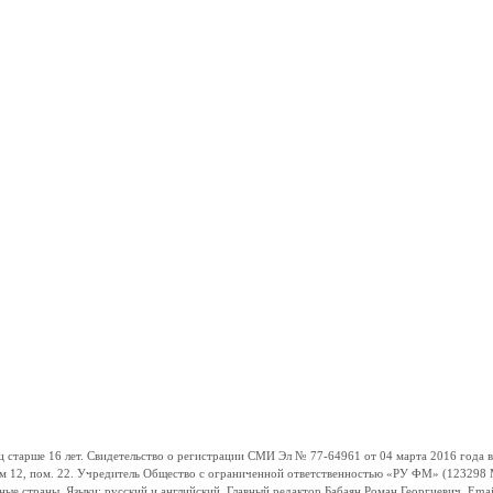
ше 16 лет. Свидетельство о регистрации СМИ Эл № 77-64961 от 04 марта 2016 года вы
ом 12, пом. 22. Учредитель Общество с ограниченной ответственностью «РУ ФМ» (123298 Мо
траны. Языки: русский и английский. Главный редактор Бабаян Роман Георгиевич. Email: