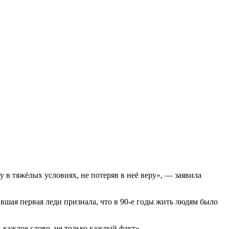
у в тяжёлых условиях, не потеряв в неё веру», — заявила
ывшая первая леди признала, что в 90-е годы жить людям было
ть каждое слово, не только каждый факт».