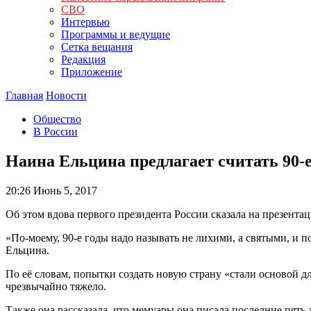
СВО
Интервью
Программы и ведущие
Сетка вещания
Редакция
Приложение
Главная
Новости
Общество
В России
Наина Ельцина предлагает считать 90-
20:26
Июнь 5, 2017
Об этом вдова первого президента России сказала на презента
«По-моему, 90-е годы надо называть не лихими, а святыми, и п
Ельцина.
По её словам, попытки создать новую страну «стали основой д
чрезвычайно тяжело.
Также она рассказала, что мемуары она писала последние пять л