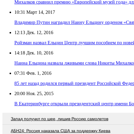
Михалков сравнил премию «Европейский музей года» для
10:31
Март 14, 2017
Владимир Путин наградил Наину Ельцину орденом «Св
12:13
Дек. 12, 2016
Ройзман назвал Ельцин Центр лучшим пособием по нове
14:18
Дек. 10, 2016
Наина Ельцина назвала лживыми слова Никиты Михалко
07:31
Фев. 1, 2016
85 лет назад родился первый президент Российской Фед
20:00
Ноя. 25, 2015
В Екатеринбурге открыли президентский центр имени Б
Запад получил по шее, лишив Россию самолетов
АБН24: Россия наказала США за поддержку Киева