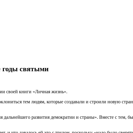
е годы святыми
ции своей книги «Личная жизнь».
оклониться тем людям, которые создавали и строили новую стран
ля дальнейшего развития демократии и страны». Вместе с тем, б
ет, и что давалось ей это с трудом, поскольку «надо было сверя