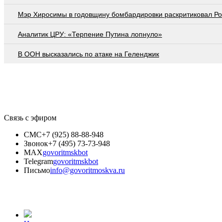
Мэр Хиросимы в годовщину бомбардировки раскритиковал Р
Аналитик ЦРУ: «Терпение Путина лопнуло»
В ООН высказались по атаке на Геленджик
Связь с эфиром
СМС
+7 (925) 88-88-948
Звонок
+7 (495) 73-73-948
MAX
govoritmskbot
Telegram
govoritmskbot
Письмо
info@govoritmoskva.ru