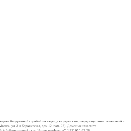
дано Федеральной службой по надзору в сфере связи, информационных технологий и
сква, ул. 3-я Хорошевская, дом 12, пом. 22). Доменное имя сайта
 info@govoritmoskva.ru. Номер телефона: +7 (495) 950-62-26