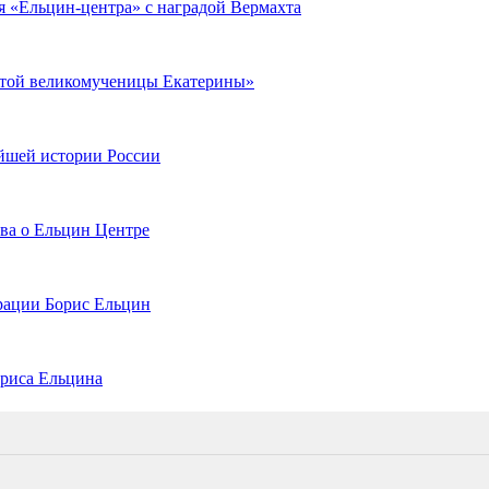
 «Ельцин-центра» с наградой Вермахта
ятой великомученицы Екатерины»
йшей истории России
ва о Ельцин Центре
ерации Борис Ельцин
ориса Ельцина