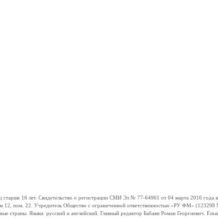
ше 16 лет. Свидетельство о регистрации СМИ Эл № 77-64961 от 04 марта 2016 года вы
ом 12, пом. 22. Учредитель Общество с ограниченной ответственностью «РУ ФМ» (123298 Мо
траны. Языки: русский и английский. Главный редактор Бабаян Роман Георгиевич. Email: