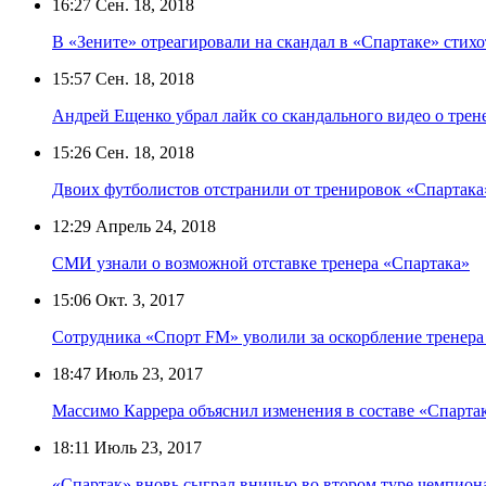
16:27
Сен. 18, 2018
В «Зените» отреагировали на скандал в «Спартаке» сти
15:57
Сен. 18, 2018
Андрей Ещенко убрал лайк со скандального видео о трен
15:26
Сен. 18, 2018
Двоих футболистов отстранили от тренировок «Спартака» 
12:29
Апрель 24, 2018
СМИ узнали о возможной отставке тренера «Спартака»
15:06
Окт. 3, 2017
Cотрудника «Спорт FM» уволили за оскорбление тренера 
18:47
Июль 23, 2017
Массимо Каррера объяснил изменения в составе «Спартак
18:11
Июль 23, 2017
«Спартак» вновь сыграл вничью во втором туре чемпион