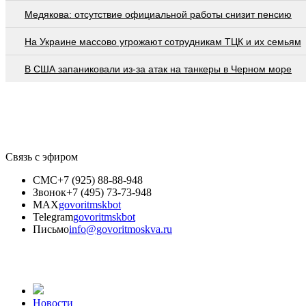
Медякова: отсутствие официальной работы снизит пенсию
На Украине массово угрожают сотрудникам ТЦК и их семьям
В США запаниковали из-за атак на танкеры в Черном море
Связь с эфиром
СМС
+7 (925) 88-88-948
Звонок
+7 (495) 73-73-948
MAX
govoritmskbot
Telegram
govoritmskbot
Письмо
info@govoritmoskva.ru
Новости