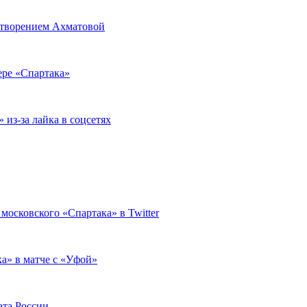
хотворением Ахматовой
ере «Спартака»
из-за лайка в соцсетях
московского «Спартака» в Twitter
а» в матче с «Уфой»
ата России