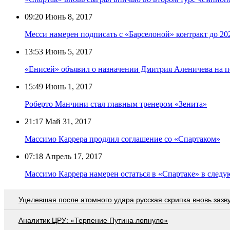
09:20
Июнь 8, 2017
Месси намерен подписать с «Барселоной» контракт до 20
13:53
Июнь 5, 2017
«Енисей» объявил о назначении Дмитрия Аленичева на по
15:49
Июнь 1, 2017
Роберто Манчини стал главным тренером «Зенита»
21:17
Май 31, 2017
Массимо Каррера продлил соглашение со «Спартаком»
07:18
Апрель 17, 2017
Массимо Каррера намерен остаться в «Спартаке» в следу
Уцелевшая после атомного удара русская скрипка вновь зазв
Аналитик ЦРУ: «Терпение Путина лопнуло»