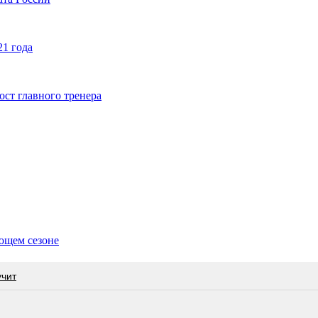
21 года
ст главного тренера
ющем сезоне
учит