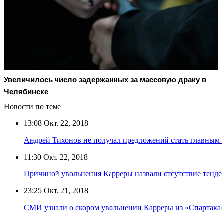
Увеличилось число задержанных за массовую драку в
Челябинске
Новости по теме
13:08
Окт. 22, 2018
Андрей Тихонов не получал предложений стать главным
11:30
Окт. 22, 2018
Причиной увольнения Карреры назвали отсутствие тенд
23:25
Окт. 21, 2018
СМИ узнали о скором увольнении Карреры из «Спартака