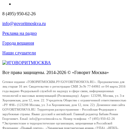
8 (495) 950-62-26
info@govoritmoskva.ru
Реклама на радио
Города вещания
Наши слушатели
Все права защищены. 2014-2026 © «Говорит Москва»
Сетевое издание «ГОВОРИТМОСКВА.РУ/GOVORITMOSKVA.RU». Предназначено для
лиц старше 16 лет. Свидетельство о регистрации СМИ Эл № 77-64961 от 04 марта 2016
года выдано Федеральной службой по надзору в сфере связи, информационных
технологий и массовых коммуникаций (Роскомнадзор). Адрес: 123298, Москва, ул. 3-я
Хорошевская, дом 12, пом. 22. Учредитель Общество с ограниченной ответственностью
«РУ ФМ» (123298 Москва, ул. 3-я Хорошевская, дом 12, пом. 22). Доменное имя сайта
GOVORITMOSKVA.RU. Территория распространения – Российская Федерация и
зарубежные страны. Языки: русский и английский. Главный редактор Бабаян Роман
Георгиевич. Email: info@govoritmoskva.ru. Номер телефона: +7 (495) 950-62-26
*Экстремистские и террористические организации, запрещенные в Российской
Федерации: «Правый сектор», «Украинская повстанческая армия» (УПА), «ИГИЛ»,