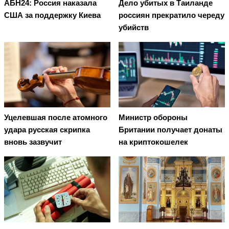
АБН24: Россия наказала
Дело убитых в Таиланде
США за поддержку Киева
россиян прекратило череду
убийств
Уцелевшая после атомного
Министр обороны
удара русская скрипка
Британии получает донаты
вновь зазвучит
на криптокошелек