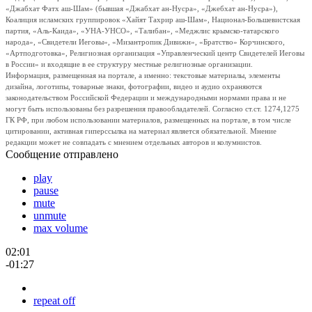
«Джабхат Фатх аш-Шам» (бывшая «Джабхат ан-Нусра», «Джебхат ан-Нусра»),
Коалиция исламских группировок «Хайят Тахрир аш-Шам», Национал-Большевистская
партия, «Аль-Каида», «УНА-УНСО», «Талибан», «Меджлис крымско-татарского
народа», «Свидетели Иеговы», «Мизантропик Дивижн», «Братство» Корчинского,
«Артподготовка», Религиозная организация «Управленческий центр Свидетелей Иеговы
в России» и входящие в ее структуру местные религиозные организации.
Информация, размещенная на портале, а именно: текстовые материалы, элементы
дизайна, логотипы, товарные знаки, фотографии, видео и аудио охраняются
законодательством Российской Федерации и международными нормами права и не
могут быть использованы без разрешения правообладателей. Согласно ст.ст. 1274,1275
ГК РФ, при любом использовании материалов, размещенных на портале, в том числе
цитировании, активная гиперссылка на материал является обязательной. Мнение
редакции может не совпадать с мнением отдельных авторов и колумнистов.
Сообщение отправлено
play
pause
mute
unmute
max volume
02:01
-01:27
repeat off