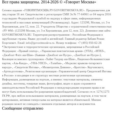
Все права защищены. 2014-2026 © «Говорит Москва»
Сетевое издание «ГОВОРИТМОСКВА.РУ/GOVORITMOSKVA.RU». Предназначено для
лиц старше 16 лет. Свидетельство о регистрации СМИ Эл № 77-64961 от 04 марта 2016
года выдано Федеральной службой по надзору в сфере связи, информационных
технологий и массовых коммуникаций (Роскомнадзор). Адрес: 123298, Москва, ул. 3-я
Хорошевская, дом 12, пом. 22. Учредитель Общество с ограниченной ответственностью
«РУ ФМ» (123298 Москва, ул. 3-я Хорошевская, дом 12, пом. 22). Доменное имя сайта
GOVORITMOSKVA.RU. Территория распространения – Российская Федерация и
зарубежные страны. Языки: русский и английский. Главный редактор Бабаян Роман
Георгиевич. Email: info@govoritmoskva.ru. Номер телефона: +7 (495) 950-62-26
*Экстремистские и террористические организации, запрещенные в Российской
Федерации: «Правый сектор», «Украинская повстанческая армия» (УПА), «ИГИЛ»,
«Джабхат Фатх аш-Шам» (бывшая «Джабхат ан-Нусра», «Джебхат ан-Нусра»),
Коалиция исламских группировок «Хайят Тахрир аш-Шам», Национал-Большевистская
партия, «Аль-Каида», «УНА-УНСО», «Талибан», «Меджлис крымско-татарского
народа», «Свидетели Иеговы», «Мизантропик Дивижн», «Братство» Корчинского,
«Артподготовка», Религиозная организация «Управленческий центр Свидетелей Иеговы
в России» и входящие в ее структуру местные религиозные организации.
Информация, размещенная на портале, а именно: текстовые материалы, элементы
дизайна, логотипы, товарные знаки, фотографии, видео и аудио охраняются
законодательством Российской Федерации и международными нормами права и не
могут быть использованы без разрешения правообладателей. Согласно ст.ст. 1274,1275
ГК РФ, при любом использовании материалов, размещенных на портале, в том числе
цитировании, активная гиперссылка на материал является обязательной. Мнение
редакции может не совпадать с мнением отдельных авторов и колумнистов.
Сообщение отправлено