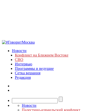
Новости
Конфликт на Ближнем Востоке
СВО
Интервью
Программы и ведущие
Сетка вещания
Редакция
Новости
Палестино-израильский конфликт