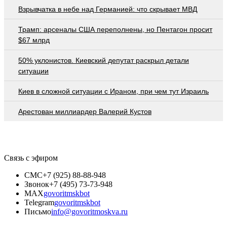
Взрывчатка в небе над Германией: что скрывает МВД
Трамп: арсеналы США переполнены, но Пентагон просит
$67 млрд
50% уклонистов. Киевский депутат раскрыл детали
ситуации
Киев в сложной ситуации с Ираном, при чем тут Израиль
Арестован миллиардер Валерий Кустов
Связь с эфиром
СМС
+7 (925) 88-88-948
Звонок
+7 (495) 73-73-948
MAX
govoritmskbot
Telegram
govoritmskbot
Письмо
info@govoritmoskva.ru