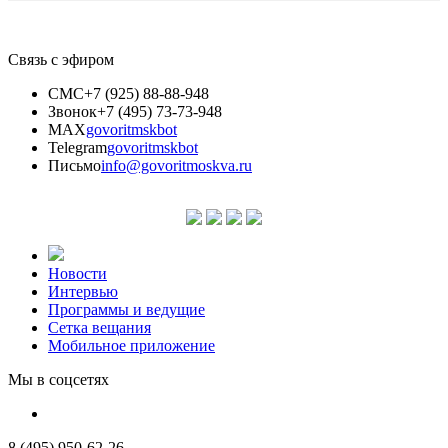
Связь с эфиром
СМС
+7 (925) 88-88-948
Звонок
+7 (495) 73-73-948
MAX
govoritmskbot
Telegram
govoritmskbot
Письмо
info@govoritmoskva.ru
Новости
Интервью
Программы и ведущие
Сетка вещания
Мобильное приложение
Мы в соцсетях
8 (495) 950-62-26