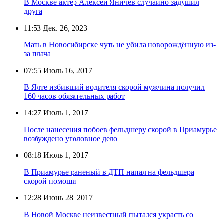
В Москве актёр Алексей Яничев случайно задушил
друга
11:53
Дек. 26, 2023
Мать в Новосибирске чуть не убила новорождённую из-
за плача
07:55
Июль 16, 2017
В Ялте избивший водителя скорой мужчина получил
160 часов обязательных работ
14:27
Июль 1, 2017
После нанесения побоев фельдшеру скорой в Приамурье
возбуждено уголовное дело
08:18
Июль 1, 2017
В Приамурье раненый в ДТП напал на фельдшера
скорой помощи
12:28
Июнь 28, 2017
В Новой Москве неизвестный пытался украсть со