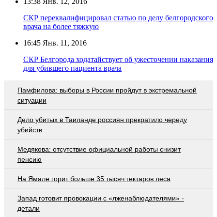
13:38
Янв. 12, 2016
СКР переквалифицировал статью по делу белгородского
врача на более тяжкую
16:45
Янв. 11, 2016
СКР Белгорода ходатайствует об ужесточении наказания
для убившего пациента врача
Памфилова: выборы в России пройдут в экстремальной
ситуации
Дело убитых в Таиланде россиян прекратило череду
убийств
Медякова: отсутствие официальной работы снизит
пенсию
На Ямале горит больше 35 тысяч гектаров леса
Запад готовит провокации с «лженаблюдателями» -
детали