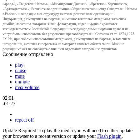
народа», «Свидетели Иеговы», «Мизантропик Дивижн», «Братство» Корчинского,
«Артподготовка», Религиозная организация «Управленческий центр Свидетелей Иеговы
в России» и входящие в ее структуру местные религиозные организации.
Информация, размещенная на портале, а именно: текстовые материалы, элементы
дизайна, логотипы, товарные знаки, фотографии, видео и аудио охраняются
законодательством Российской Федерации и международными нормами права и не
могут быть использованы без разрешения правообладателей. Согласно ст.ст. 1274,1275
ГК РФ, при любом использовании материалов, размещенных на портале, в том числе
цитировании, активная гиперссылка на материал является обязательной. Мнение
редакции может не совпадать с мнением отдельных авторов и колумнистов.
Сообщение отправлено
play
pause
mute
unmute
max volume
02:01
-01:27
repeat off
Update Required
To play the media you will need to either update
your browser to a recent version or update your
Flash plugin
.