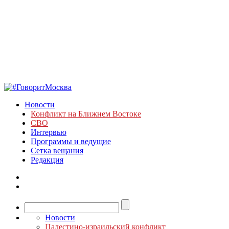
Новости
Конфликт на Ближнем Востоке
СВО
Интервью
Программы и ведущие
Сетка вещания
Редакция
Новости
Палестино-израильский конфликт