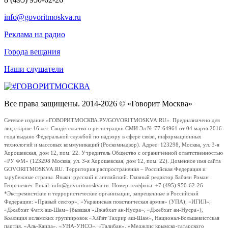
info@govoritmoskva.ru
Реклама на радио
Города вещания
Наши слушатели
Все права защищены. 2014-2026 © «Говорит Москва»
Сетевое издание «ГОВОРИТМОСКВА.РУ/GOVORITMOSKVA.RU». Предназначено для
лиц старше 16 лет. Свидетельство о регистрации СМИ Эл № 77-64961 от 04 марта 2016
года выдано Федеральной службой по надзору в сфере связи, информационных
технологий и массовых коммуникаций (Роскомнадзор). Адрес: 123298, Москва, ул. 3-я
Хорошевская, дом 12, пом. 22. Учредитель Общество с ограниченной ответственностью
«РУ ФМ» (123298 Москва, ул. 3-я Хорошевская, дом 12, пом. 22). Доменное имя сайта
GOVORITMOSKVA.RU. Территория распространения – Российская Федерация и
зарубежные страны. Языки: русский и английский. Главный редактор Бабаян Роман
Георгиевич. Email: info@govoritmoskva.ru. Номер телефона: +7 (495) 950-62-26
*Экстремистские и террористические организации, запрещенные в Российской
Федерации: «Правый сектор», «Украинская повстанческая армия» (УПА), «ИГИЛ»,
«Джабхат Фатх аш-Шам» (бывшая «Джабхат ан-Нусра», «Джебхат ан-Нусра»),
Коалиция исламских группировок «Хайят Тахрир аш-Шам», Национал-Большевистская
партия, «Аль-Каида», «УНА-УНСО», «Талибан», «Меджлис крымско-татарского