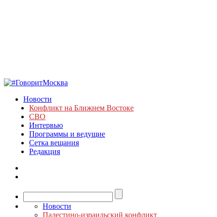
Новости
Конфликт на Ближнем Востоке
СВО
Интервью
Программы и ведущие
Сетка вещания
Редакция
Новости
Палестино-израильский конфликт