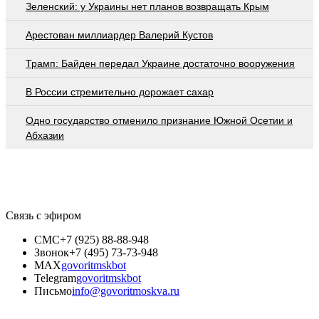
Зеленский: у Украины нет планов возвращать Крым
Арестован миллиардер Валерий Кустов
Трамп: Байден передал Украине достаточно вооружения
В России стремительно дорожает сахар
Одно государство отменило признание Южной Осетии и
Абхазии
Связь с эфиром
СМС
+7 (925) 88-88-948
Звонок
+7 (495) 73-73-948
MAX
govoritmskbot
Telegram
govoritmskbot
Письмо
info@govoritmoskva.ru