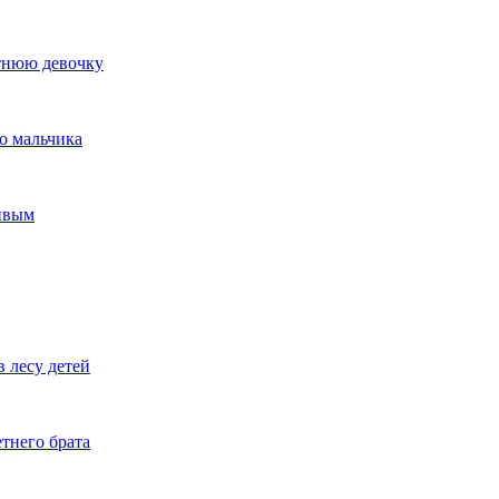
тнюю девочку
о мальчика
ивым
 лесу детей
тнего брата