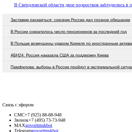
В Свердловской области двое подростков заблудились в л
Заставим раскаяться: союзник России дал грозное обещание
В России сократилось число пенсионеров за последний год
В Польше возмущены ударом Кремля по иностранным актив
АБН24: Россия наказала США за поддержку Киева
Памфилова: выборы в России пройдут в экстремальной ситуа
Связь с эфиром
СМС
+7 (925) 88-88-948
Звонок
+7 (495) 73-73-948
MAX
govoritmskbot
Telegram
govoritmskbot