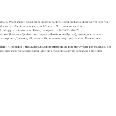
дано Федеральной службой по надзору в сфере связи, информационных технологий и
сква, ул. 3-я Хорошевская, дом 12, пом. 22). Доменное имя сайта
 info@govoritmoskva.ru. Номер телефона: +7 (495) 950-62-26
ш-Шам» (бывшая «Джабхат ан-Нусра», «Джебхат ан-Нусра»), Коалиция исламских
изантропик Дивижн», «Братство» Корчинского, «Артподготовка», Религиозная
ссийской Федерации и международными нормами права и не могут быть использованы без
материал является обязательной. Мнение редакции может не совпадать с мнением