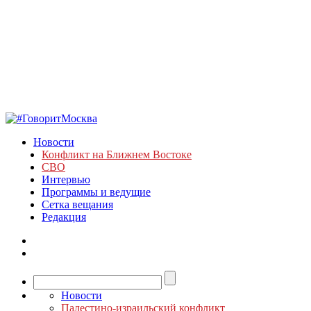
Новости
Конфликт на Ближнем Востоке
СВО
Интервью
Программы и ведущие
Сетка вещания
Редакция
Новости
Палестино-израильский конфликт