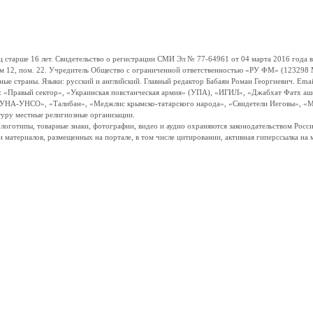
ше 16 лет. Свидетельство о регистрации СМИ Эл № 77-64961 от 04 марта 2016 года вы
ом 12, пом. 22. Учредитель Общество с ограниченной ответственностью «РУ ФМ» (123298 Мо
траны. Языки: русский и английский. Главный редактор Бабаян Роман Георгиевич. Email:
и: «Правый сектор», «Украинская повстанческая армия» (УПА), «ИГИЛ», «Джабхат Фатх а
«УНА-УНСО», «Талибан», «Меджлис крымско-татарского народа», «Свидетели Иеговы», «М
туру местные религиозные организации.
, логотипы, товарные знаки, фотографии, видео и аудио охраняются законодательством Ро
и материалов, размещенных на портале, в том числе цитировании, активная гиперссылка на 