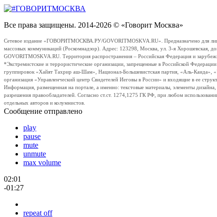
Все права защищены. 2014-2026 © «Говорит Москва»
Сетевое издание «ГОВОРИТМОСКВА.РУ/GOVORITMOSKVA.RU». Предназначено для лиц стар
массовых коммуникаций (Роскомнадзор). Адрес: 123298, Москва, ул. 3-я Хорошевская, д
GOVORITMOSKVA.RU. Территория распространения – Российская Федерация и зарубежные с
*Экстремистские и террористические организации, запрещенные в Российской Федераци
группировок «Хайят Тахрир аш-Шам», Национал-Большевистская партия, «Аль-Каида», 
организация «Управленческий центр Свидетелей Иеговы в России» и входящие в ее струк
Информация, размещенная на портале, а именно: текстовые материалы, элементы дизайна
разрешения правообладателей. Согласно ст.ст. 1274,1275 ГК РФ, при любом использовани
отдельных авторов и колумнистов.
Сообщение отправлено
play
pause
mute
unmute
max volume
02:01
-01:27
repeat off