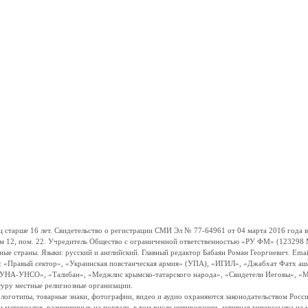
ше 16 лет. Свидетельство о регистрации СМИ Эл № 77-64961 от 04 марта 2016 года вы
ом 12, пом. 22. Учредитель Общество с ограниченной ответственностью «РУ ФМ» (123298 Мо
траны. Языки: русский и английский. Главный редактор Бабаян Роман Георгиевич. Email:
и: «Правый сектор», «Украинская повстанческая армия» (УПА), «ИГИЛ», «Джабхат Фатх а
«УНА-УНСО», «Талибан», «Меджлис крымско-татарского народа», «Свидетели Иеговы», «М
туру местные религиозные организации.
, логотипы, товарные знаки, фотографии, видео и аудио охраняются законодательством Ро
и материалов, размещенных на портале, в том числе цитировании, активная гиперссылка на 