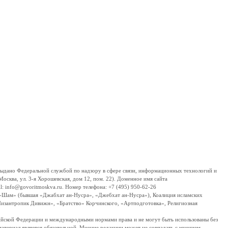
дано Федеральной службой по надзору в сфере связи, информационных технологий и
сква, ул. 3-я Хорошевская, дом 12, пом. 22). Доменное имя сайта
 info@govoritmoskva.ru. Номер телефона: +7 (495) 950-62-26
ш-Шам» (бывшая «Джабхат ан-Нусра», «Джебхат ан-Нусра»), Коалиция исламских
изантропик Дивижн», «Братство» Корчинского, «Артподготовка», Религиозная
ссийской Федерации и международными нормами права и не могут быть использованы без
материал является обязательной. Мнение редакции может не совпадать с мнением