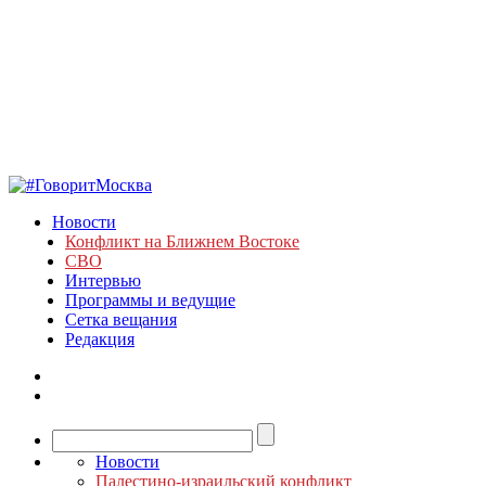
Новости
Конфликт на Ближнем Востоке
СВО
Интервью
Программы и ведущие
Сетка вещания
Редакция
Новости
Палестино-израильский конфликт