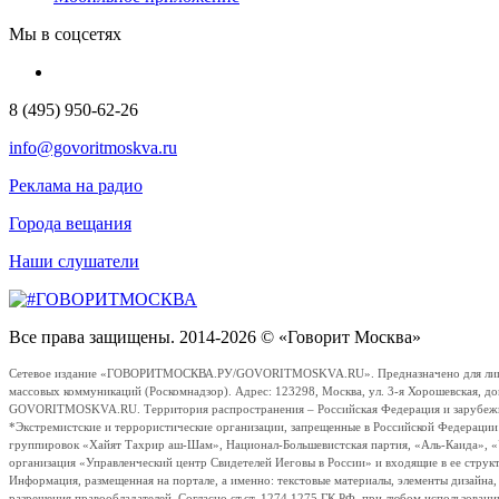
Мы в соцсетях
8 (495) 950-62-26
info@govoritmoskva.ru
Реклама на радио
Города вещания
Наши слушатели
Все права защищены. 2014-2026 © «Говорит Москва»
Сетевое издание «ГОВОРИТМОСКВА.РУ/GOVORITMOSKVA.RU». Предназначено для лиц стар
массовых коммуникаций (Роскомнадзор). Адрес: 123298, Москва, ул. 3-я Хорошевская, д
GOVORITMOSKVA.RU. Территория распространения – Российская Федерация и зарубежные с
*Экстремистские и террористические организации, запрещенные в Российской Федераци
группировок «Хайят Тахрир аш-Шам», Национал-Большевистская партия, «Аль-Каида», 
организация «Управленческий центр Свидетелей Иеговы в России» и входящие в ее струк
Информация, размещенная на портале, а именно: текстовые материалы, элементы дизайна
разрешения правообладателей. Согласно ст.ст. 1274,1275 ГК РФ, при любом использовани