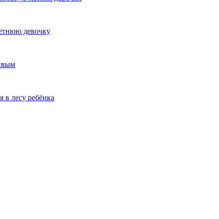
летнюю девочку
ивым
 в лесу ребёнка