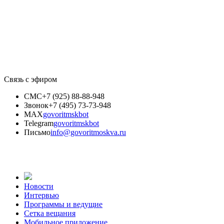
Связь с эфиром
СМС
+7 (925) 88-88-948
Звонок
+7 (495) 73-73-948
MAX
govoritmskbot
Telegram
govoritmskbot
Письмо
info@govoritmoskva.ru
Новости
Интервью
Программы и ведущие
Сетка вещания
Мобильное приложение