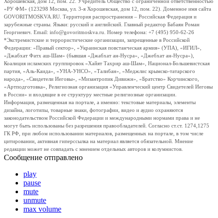
Хорошевская, дом 12, пом. 22. Учредитель Общество с ограниченной ответственностью
«РУ ФМ» (123298 Москва, ул. 3-я Хорошевская, дом 12, пом. 22). Доменное имя сайта
GOVORITMOSKVA.RU. Территория распространения – Российская Федерация и
зарубежные страны. Языки: русский и английский. Главный редактор Бабаян Роман
Георгиевич. Email: info@govoritmoskva.ru. Номер телефона: +7 (495) 950-62-26
*Экстремистские и террористические организации, запрещенные в Российской
Федерации: «Правый сектор», «Украинская повстанческая армия» (УПА), «ИГИЛ»,
«Джабхат Фатх аш-Шам» (бывшая «Джабхат ан-Нусра», «Джебхат ан-Нусра»),
Коалиция исламских группировок «Хайят Тахрир аш-Шам», Национал-Большевистская
партия, «Аль-Каида», «УНА-УНСО», «Талибан», «Меджлис крымско-татарского
народа», «Свидетели Иеговы», «Мизантропик Дивижн», «Братство» Корчинского,
«Артподготовка», Религиозная организация «Управленческий центр Свидетелей Иеговы
в России» и входящие в ее структуру местные религиозные организации.
Информация, размещенная на портале, а именно: текстовые материалы, элементы
дизайна, логотипы, товарные знаки, фотографии, видео и аудио охраняются
законодательством Российской Федерации и международными нормами права и не
могут быть использованы без разрешения правообладателей. Согласно ст.ст. 1274,1275
ГК РФ, при любом использовании материалов, размещенных на портале, в том числе
цитировании, активная гиперссылка на материал является обязательной. Мнение
редакции может не совпадать с мнением отдельных авторов и колумнистов.
Сообщение отправлено
play
pause
mute
unmute
max volume