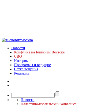
Новости
Конфликт на Ближнем Востоке
СВО
Интервью
Программы и ведущие
Сетка вещания
Редакция
Новости
Палестино-израильский конфликт