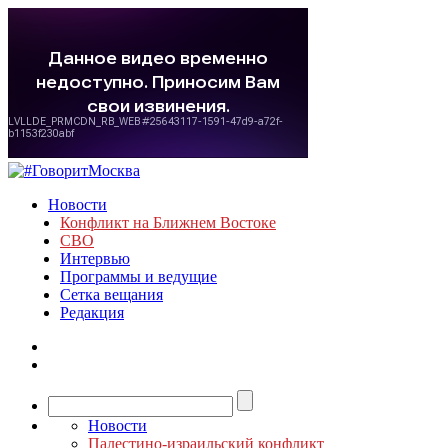
Новости
Конфликт на Ближнем Востоке
СВО
Интервью
Программы и ведущие
Сетка вещания
Редакция
Новости
Палестино-израильский конфликт