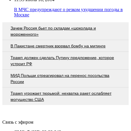
В МЧС предупреждают о резком ухудшении погоды в
Москве
Зачем Россия бьет по складам «шоколада и
мороженного»
В Пакистане смертник взорвал бомбу на митинге
Трамп должен сделать Путину предложение, которое
устроит РФ
МИД Польши отреагировал на перенос посольства
России
Трамп угрожает тюрьмой: нехватка ракет ослабляет
могущество США
Связь с эфиром