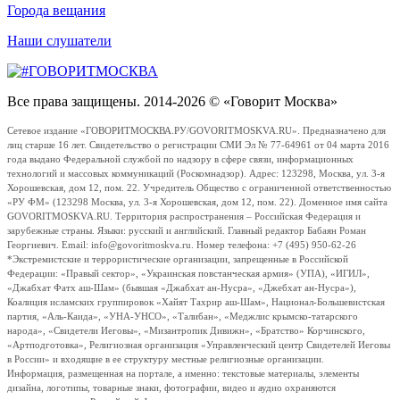
Города вещания
Наши слушатели
Все права защищены. 2014-2026 © «Говорит Москва»
Сетевое издание «ГОВОРИТМОСКВА.РУ/GOVORITMOSKVA.RU». Предназначено для
лиц старше 16 лет. Свидетельство о регистрации СМИ Эл № 77-64961 от 04 марта 2016
года выдано Федеральной службой по надзору в сфере связи, информационных
технологий и массовых коммуникаций (Роскомнадзор). Адрес: 123298, Москва, ул. 3-я
Хорошевская, дом 12, пом. 22. Учредитель Общество с ограниченной ответственностью
«РУ ФМ» (123298 Москва, ул. 3-я Хорошевская, дом 12, пом. 22). Доменное имя сайта
GOVORITMOSKVA.RU. Территория распространения – Российская Федерация и
зарубежные страны. Языки: русский и английский. Главный редактор Бабаян Роман
Георгиевич. Email: info@govoritmoskva.ru. Номер телефона: +7 (495) 950-62-26
*Экстремистские и террористические организации, запрещенные в Российской
Федерации: «Правый сектор», «Украинская повстанческая армия» (УПА), «ИГИЛ»,
«Джабхат Фатх аш-Шам» (бывшая «Джабхат ан-Нусра», «Джебхат ан-Нусра»),
Коалиция исламских группировок «Хайят Тахрир аш-Шам», Национал-Большевистская
партия, «Аль-Каида», «УНА-УНСО», «Талибан», «Меджлис крымско-татарского
народа», «Свидетели Иеговы», «Мизантропик Дивижн», «Братство» Корчинского,
«Артподготовка», Религиозная организация «Управленческий центр Свидетелей Иеговы
в России» и входящие в ее структуру местные религиозные организации.
Информация, размещенная на портале, а именно: текстовые материалы, элементы
дизайна, логотипы, товарные знаки, фотографии, видео и аудио охраняются