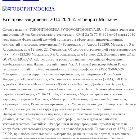
Все права защищены. 2014-2026 © «Говорит Москва»
Сетевое издание «ГОВОРИТМОСКВА.РУ/GOVORITMOSKVA.RU». Предназначено для
лиц старше 16 лет. Свидетельство о регистрации СМИ Эл № 77-64961 от 04 марта 2016
года выдано Федеральной службой по надзору в сфере связи, информационных
технологий и массовых коммуникаций (Роскомнадзор). Адрес: 123298, Москва, ул. 3-я
Хорошевская, дом 12, пом. 22. Учредитель Общество с ограниченной ответственностью
«РУ ФМ» (123298 Москва, ул. 3-я Хорошевская, дом 12, пом. 22). Доменное имя сайта
GOVORITMOSKVA.RU. Территория распространения – Российская Федерация и
зарубежные страны. Языки: русский и английский. Главный редактор Бабаян Роман
Георгиевич. Email: info@govoritmoskva.ru. Номер телефона: +7 (495) 950-62-26
*Экстремистские и террористические организации, запрещенные в Российской
Федерации: «Правый сектор», «Украинская повстанческая армия» (УПА), «ИГИЛ»,
«Джабхат Фатх аш-Шам» (бывшая «Джабхат ан-Нусра», «Джебхат ан-Нусра»),
Коалиция исламских группировок «Хайят Тахрир аш-Шам», Национал-Большевистская
партия, «Аль-Каида», «УНА-УНСО», «Талибан», «Меджлис крымско-татарского
народа», «Свидетели Иеговы», «Мизантропик Дивижн», «Братство» Корчинского,
«Артподготовка», Религиозная организация «Управленческий центр Свидетелей Иеговы
в России» и входящие в ее структуру местные религиозные организации.
Информация, размещенная на портале, а именно: текстовые материалы, элементы
дизайна, логотипы, товарные знаки, фотографии, видео и аудио охраняются
законодательством Российской Федерации и международными нормами права и не
могут быть использованы без разрешения правообладателей. Согласно ст.ст. 1274,1275
ГК РФ, при любом использовании материалов, размещенных на портале, в том числе
цитировании, активная гиперссылка на материал является обязательной. Мнение