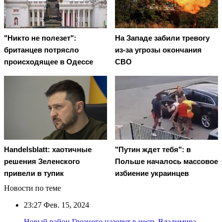
"Никто не полезет":
На Западе забили тревогу
британцев потрясло
из-за угрозы окончания
происходящее в Одессе
СВО
Handelsblatt: хаотичные
"Путин ждет тебя": в
решения Зеленского
Польше началось массовое
привели в тупик
избиение украинцев
Новости по теме
23:27
Фев. 15, 2024
Новый район Грозного назовут в честь Владимира