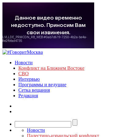
Новости
Конфликт на Ближнем Востоке
СВО
Интервью
Программы и ведущие
Сетка вещания
Редакция
Новости
Палестино-израильский конфликт