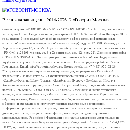
Наши слушатели
Все права защищены. 2014-2026 © «Говорит Москва»
Сетевое издание «ГОВОРИТМОСКВА.РУ/GOVORITMOSKVA.RU». Предназначено для
лиц старше 16 лет. Свидетельство о регистрации СМИ Эл № 77-64961 от 04 марта 2016
года выдано Федеральной службой по надзору в сфере связи, информационных
технологий и массовых коммуникаций (Роскомнадзор). Адрес: 123298, Москва, ул. 3-я
Хорошевская, дом 12, пом. 22. Учредитель Общество с ограниченной ответственностью
«РУ ФМ» (123298 Москва, ул. 3-я Хорошевская, дом 12, пом. 22). Доменное имя сайта
GOVORITMOSKVA.RU. Территория распространения – Российская Федерация и
зарубежные страны. Языки: русский и английский. Главный редактор Бабаян Роман
Георгиевич. Email: info@govoritmoskva.ru. Номер телефона: +7 (495) 950-62-26
*Экстремистские и террористические организации, запрещенные в Российской
Федерации: «Правый сектор», «Украинская повстанческая армия» (УПА), «ИГИЛ»,
«Джабхат Фатх аш-Шам» (бывшая «Джабхат ан-Нусра», «Джебхат ан-Нусра»),
Коалиция исламских группировок «Хайят Тахрир аш-Шам», Национал-Большевистская
партия, «Аль-Каида», «УНА-УНСО», «Талибан», «Меджлис крымско-татарского
народа», «Свидетели Иеговы», «Мизантропик Дивижн», «Братство» Корчинского,
«Артподготовка», Религиозная организация «Управленческий центр Свидетелей Иеговы
в России» и входящие в ее структуру местные религиозные организации.
Информация, размещенная на портале, а именно: текстовые материалы, элементы
дизайна, логотипы, товарные знаки, фотографии, видео и аудио охраняются
законодательством Российской Федерации и международными нормами права и не
могут быть использованы без разрешения правообладателей. Согласно ст.ст. 1274,1275
ГК РФ, при любом использовании материалов, размещенных на портале, в том числе