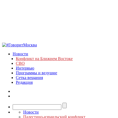
Новости
Конфликт на Ближнем Востоке
СВО
Интервью
Программы и ведущие
Сетка вещания
Редакция
Новости
Палестино-израильский конфликт