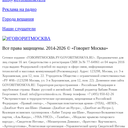
Реклама на радио
Города вещания
Наши слушатели
Все права защищены. 2014-2026 © «Говорит Москва»
Сетевое издание «ГОВОРИТМОСКВА.РУ/GOVORITMOSKVA.RU». Предназначено для
лиц старше 16 лет. Свидетельство о регистрации СМИ Эл № 77-64961 от 04 марта 2016
года выдано Федеральной службой по надзору в сфере связи, информационных
технологий и массовых коммуникаций (Роскомнадзор). Адрес: 123298, Москва, ул. 3-я
Хорошевская, дом 12, пом. 22. Учредитель Общество с ограниченной ответственностью
«РУ ФМ» (123298 Москва, ул. 3-я Хорошевская, дом 12, пом. 22). Доменное имя сайта
GOVORITMOSKVA.RU. Территория распространения – Российская Федерация и
зарубежные страны. Языки: русский и английский. Главный редактор Бабаян Роман
Георгиевич. Email: info@govoritmoskva.ru. Номер телефона: +7 (495) 950-62-26
*Экстремистские и террористические организации, запрещенные в Российской
Федерации: «Правый сектор», «Украинская повстанческая армия» (УПА), «ИГИЛ»,
«Джабхат Фатх аш-Шам» (бывшая «Джабхат ан-Нусра», «Джебхат ан-Нусра»),
Коалиция исламских группировок «Хайят Тахрир аш-Шам», Национал-Большевистская
партия, «Аль-Каида», «УНА-УНСО», «Талибан», «Меджлис крымско-татарского
народа», «Свидетели Иеговы», «Мизантропик Дивижн», «Братство» Корчинского,
«Артподготовка», Религиозная организация «Управленческий центр Свидетелей Иеговы