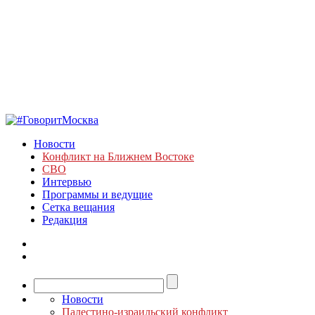
Новости
Конфликт на Ближнем Востоке
СВО
Интервью
Программы и ведущие
Сетка вещания
Редакция
Новости
Палестино-израильский конфликт