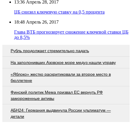
13:36
Апрель 28, 2017
ЦБ снизил ключевую ставку на 0,5 процента
18:48
Апрель 26, 2017
Глава ВТБ прогнозирует снижение ключевой ставки ЦБ
до 8,5%
Рубль продолжает стремительно падать
На заполонивших Азовское море медуз нашли управу
«Яблоко» жестко раскритиковали за второе место в
бюллетене
Финский политик Мема призвал ЕС вернуть РФ
замороженные активы
АБН24: Германия выдвинула России ультиматум —
детали