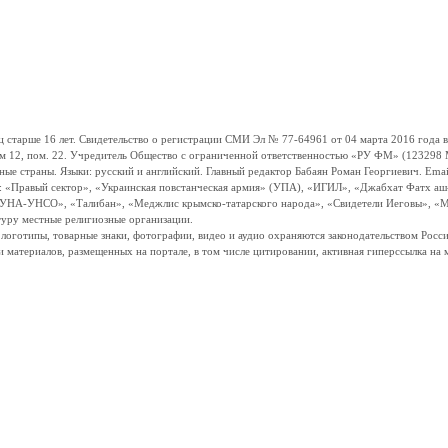
ше 16 лет. Свидетельство о регистрации СМИ Эл № 77-64961 от 04 марта 2016 года вы
ом 12, пом. 22. Учредитель Общество с ограниченной ответственностью «РУ ФМ» (123298 Мо
траны. Языки: русский и английский. Главный редактор Бабаян Роман Георгиевич. Email:
и: «Правый сектор», «Украинская повстанческая армия» (УПА), «ИГИЛ», «Джабхат Фатх а
«УНА-УНСО», «Талибан», «Меджлис крымско-татарского народа», «Свидетели Иеговы», «М
туру местные религиозные организации.
, логотипы, товарные знаки, фотографии, видео и аудио охраняются законодательством Ро
и материалов, размещенных на портале, в том числе цитировании, активная гиперссылка на 