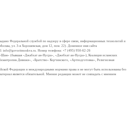
дано Федеральной службой по надзору в сфере связи, информационных технологий и
сква, ул. 3-я Хорошевская, дом 12, пом. 22). Доменное имя сайта
 info@govoritmoskva.ru. Номер телефона: +7 (495) 950-62-26
ш-Шам» (бывшая «Джабхат ан-Нусра», «Джебхат ан-Нусра»), Коалиция исламских
изантропик Дивижн», «Братство» Корчинского, «Артподготовка», Религиозная
ссийской Федерации и международными нормами права и не могут быть использованы без
материал является обязательной. Мнение редакции может не совпадать с мнением