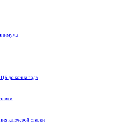
минимума
ЦБ до конца года
ставки
ния ключевой ставки