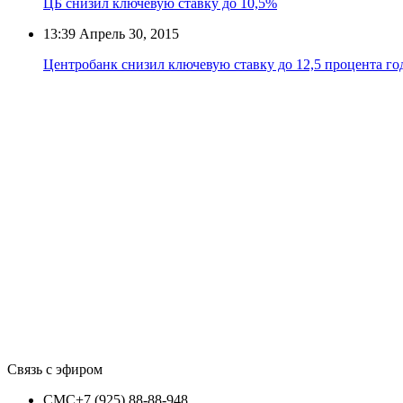
ЦБ снизил ключевую ставку до 10,5%
13:39
Апрель 30, 2015
Центробанк снизил ключевую ставку до 12,5 процента г
Связь с эфиром
СМС
+7 (925) 88-88-948