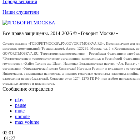
Города вещания
Наши слушатели
Все права защищены. 2014-2026 © «Говорит Москва»
Сетевое издание «ГОВОРИТМОСКВА.РУ/GOVORITMOSKVA.RU». Предназначено для лиц стар
массовых коммуникаций (Роскомнадзор). Адрес: 123298, Москва, ул. 3-я Хорошевская, д
GOVORITMOSKVA.RU. Территория распространения – Российская Федерация и зарубежные с
*Экстремистские и террористические организации, запрещенные в Российской Федераци
группировок «Хайят Тахрир аш-Шам», Национал-Большевистская партия, «Аль-Каида», 
организация «Управленческий центр Свидетелей Иеговы в России» и входящие в ее струк
Информация, размещенная на портале, а именно: текстовые материалы, элементы дизайна
разрешения правообладателей. Согласно ст.ст. 1274,1275 ГК РФ, при любом использовани
отдельных авторов и колумнистов.
Сообщение отправлено
play
pause
mute
unmute
max volume
02:01
-01:27