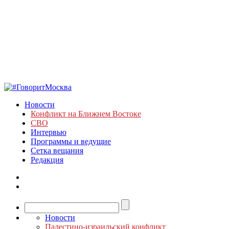
Новости
Конфликт на Ближнем Востоке
СВО
Интервью
Программы и ведущие
Сетка вещания
Редакция
Новости
Палестино-израильский конфликт