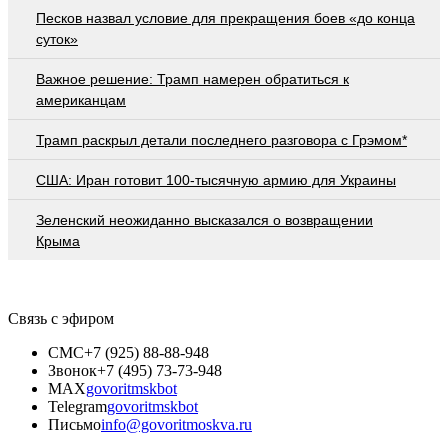
Песков назвал условие для прекращения боев «до конца
суток»
Важное решение: Трамп намерен обратиться к
американцам
Трамп раскрыл детали последнего разговора с Грэмом*
США: Иран готовит 100-тысячную армию для Украины
Зеленский неожиданно высказался о возвращении
Крыма
Связь с эфиром
СМС
+7 (925) 88-88-948
Звонок
+7 (495) 73-73-948
MAX
govoritmskbot
Telegram
govoritmskbot
Письмо
info@govoritmoskva.ru