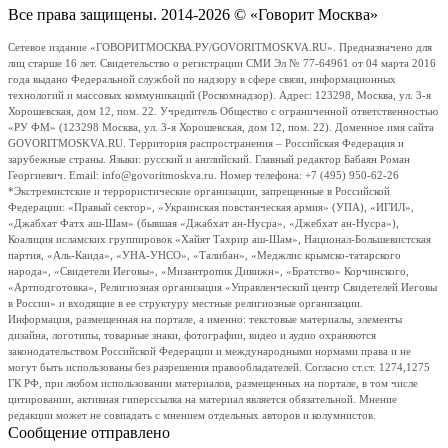
Все права защищены. 2014-2026 © «Говорит Москва»
Сетевое издание «ГОВОРИТМОСКВА.РУ/GOVORITMOSKVA.RU». Предназначено для
лиц старше 16 лет. Свидетельство о регистрации СМИ Эл № 77-64961 от 04 марта 2016
года выдано Федеральной службой по надзору в сфере связи, информационных
технологий и массовых коммуникаций (Роскомнадзор). Адрес: 123298, Москва, ул. 3-я
Хорошевская, дом 12, пом. 22. Учредитель Общество с ограниченной ответственностью
«РУ ФМ» (123298 Москва, ул. 3-я Хорошевская, дом 12, пом. 22). Доменное имя сайта
GOVORITMOSKVA.RU. Территория распространения – Российская Федерация и
зарубежные страны. Языки: русский и английский. Главный редактор Бабаян Роман
Георгиевич. Email: info@govoritmoskva.ru. Номер телефона: +7 (495) 950-62-26
*Экстремистские и террористические организации, запрещенные в Российской
Федерации: «Правый сектор», «Украинская повстанческая армия» (УПА), «ИГИЛ»,
«Джабхат Фатх аш-Шам» (бывшая «Джабхат ан-Нусра», «Джебхат ан-Нусра»),
Коалиция исламских группировок «Хайят Тахрир аш-Шам», Национал-Большевистская
партия, «Аль-Каида», «УНА-УНСО», «Талибан», «Меджлис крымско-татарского
народа», «Свидетели Иеговы», «Мизантропик Дивижн», «Братство» Корчинского,
«Артподготовка», Религиозная организация «Управленческий центр Свидетелей Иеговы
в России» и входящие в ее структуру местные религиозные организации.
Информация, размещенная на портале, а именно: текстовые материалы, элементы
дизайна, логотипы, товарные знаки, фотографии, видео и аудио охраняются
законодательством Российской Федерации и международными нормами права и не
могут быть использованы без разрешения правообладателей. Согласно ст.ст. 1274,1275
ГК РФ, при любом использовании материалов, размещенных на портале, в том числе
цитировании, активная гиперссылка на материал является обязательной. Мнение
редакции может не совпадать с мнением отдельных авторов и колумнистов.
Сообщение отправлено